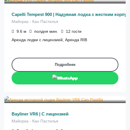
Capelli Tempest 900 | Надувная лодка с жестким корпус
Майорка - Кан Пастилья
9.6
м
полдня
мин.
12
гости
Аренда лодки с лицензией, Аренда RIB
Подробнее
WhatsApp
€
390
от
/4 часа
Bayliner VR6 | С лицензией
Майорка - Кан Пастилья