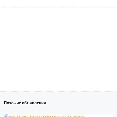
Похожие объявления
€
480
от
/полдня