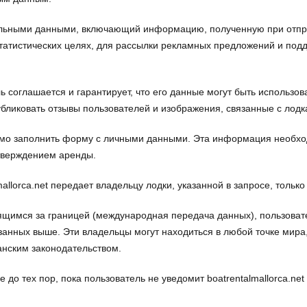
нальными данными, включающий информацию, полученную при отпра
татистических целях, для рассылки рекламных предложений и по
ь соглашается и гарантирует, что его данные могут быть использов
 публиковать отзывы пользователей и изображения, связанные с лодк
имо заполнить форму с личными данными. Эта информация необход
дтверждением аренды.
allorca.net передает владельцу лодки, указанной в запросе, тольк
щимся за границей (международная передача данных), пользовате
анных выше. Эти владельцы могут находиться в любой точке мира
анским законодательством.
 до тех пор, пока пользователь не уведомит boatrentalmallorca.ne