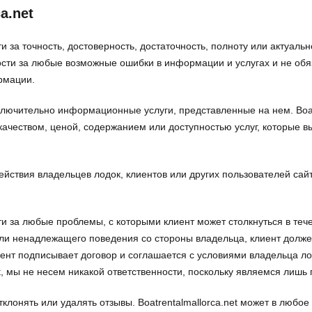
a.net
ости за точность, достоверность, достаточность, полноту или актуа
ости за любые возможные ошибки в информации и услугах и не обя
рмации.
сключительно информационные услуги, представленные на нем. Boatr
качеством, ценой, содержанием или доступностью услуг, которые 
действия владельцев лодок, клиентов или других пользователей сай
ости за любые проблемы, с которыми клиент может столкнуться в те
ли ненадлежащего поведения со стороны владельца, клиент долже
Клиент подписывает договор и соглашается с условиями владельца ло
t, мы не несем никакой ответственности, поскольку являемся лишь
 отклонять или удалять отзывы. Boatrentalmallorca.net может в люб