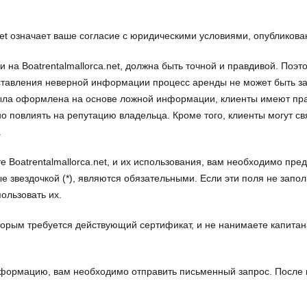
.net означает ваше согласие с юридическими условиями, опубликов
на Boatrentalmallorca.net, должна быть точной и правдивой. Поэт
оставления неверной информации процесс аренды не может быть з
ла оформлена на основе ложной информации, клиенты имеют прав
о повлиять на репутацию владельца. Кроме того, клиенты могут связ
.
е Boatrentalmallorca.net, и их использования, вам необходимо пр
е звездочкой (*), являются обязательными. Если эти поля не запол
ользовать их.
торым требуется действующий сертификат, и не нанимаете капита
формацию, вам необходимо отправить письменный запрос. После 