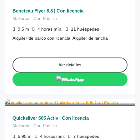
Beneteau Flyer 8.8 | Con licencia
Mallorca - Can Pastilla
9.5
m
4 horas
mín.
11
huéspedes
Alquiler de barco con licencia, Alquiler de lancha
Ver detalles
WhatsApp
€
300
de
/4 horas
Quicksilver 605 Activ | Con licencia
Mallorca - Can Pastilla
5.95
m
4 horas
mín.
7
huéspedes