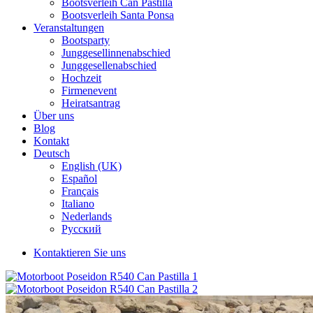
Bootsverleih Can Pastilla
Bootsverleih Santa Ponsa
Veranstaltungen
Bootsparty
Junggesellinnenabschied
Junggesellenabschied
Hochzeit
Firmenevent
Heiratsantrag
Über uns
Blog
Kontakt
Deutsch
English (UK)
Español
Français
Italiano
Nederlands
Русский
Kontaktieren Sie uns