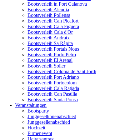
Bootsverleih in Port Calanova
Bootsverleih Alcudia
Bootsverleih Pollensa
Bootsverleih Can Picafort
Bootsverleih Cala Figuera
Bootsverleih Cala d'Or
Bootsverleih Andratx
Bootsverleih Sa Ràpita
Bootsverleih Portals Nous
Bootsverleih Porto Petro
Bootsverleih El Arenal
Bootsverleih Soller
Bootsverleih Colonia de Sant Jordi
Bootsverleih Port Adriano
Bootsverleih Portocolom
Bootsverleih Cala Ratjada
Bootsverleih Can Pastilla
Bootsverleih Santa Ponsa
Veranstaltungen
Bootsparty
Junggesellinnenabschied
Junggesellenabschied
Hochzeit
Firmenevent
Heiratsantrag