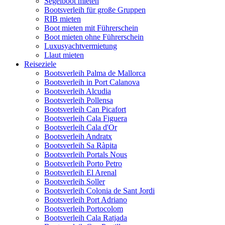
Segelboot mieten
Bootsverleih für große Gruppen
RIB mieten
Boot mieten mit Führerschein
Boot mieten ohne Führerschein
Luxusyachtvermietung
Llaut mieten
Reiseziele
Bootsverleih Palma de Mallorca
Bootsverleih in Port Calanova
Bootsverleih Alcudia
Bootsverleih Pollensa
Bootsverleih Can Picafort
Bootsverleih Cala Figuera
Bootsverleih Cala d'Or
Bootsverleih Andratx
Bootsverleih Sa Ràpita
Bootsverleih Portals Nous
Bootsverleih Porto Petro
Bootsverleih El Arenal
Bootsverleih Soller
Bootsverleih Colonia de Sant Jordi
Bootsverleih Port Adriano
Bootsverleih Portocolom
Bootsverleih Cala Ratjada