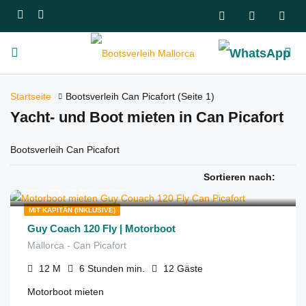
Startseite
Bootsverleih Can Picafort
(Seite 1)
Yacht- und Boot mieten in Can Picafort
Bootsverleih Can Picafort
Sortieren nach:
€
1,450
aus
/6 Stunden
MIT KAPITÄN (INKLUSIVE)
Guy Coach 120 Fly | Motorboot
Mallorca - Can Picafort
12
M
6 Stunden
min.
12
Gäste
Motorboot mieten