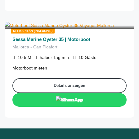
€
1,000
aus
/halber Tag
MIT KAPITÄN (INKLUSIVE)
Sessa Marine Oyster 35 | Motorboot
Mallorca - Can Picafort
10.5
M
halber Tag
min.
10
Gäste
Motorboot mieten
Details anzeigen
WhatsApp