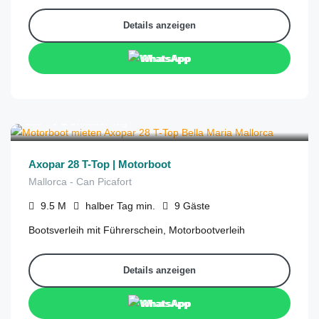
Details anzeigen
WhatsApp
€
750
aus
/halber Tag
Axopar 28 T-Top | Motorboot
Mallorca - Can Picafort
9.5
M
halber Tag
min.
9
Gäste
Bootsverleih mit Führerschein, Motorbootverleih
Details anzeigen
WhatsApp