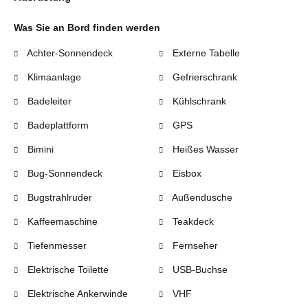
Was Sie an Bord finden werden
Achter-Sonnendeck
Externe Tabelle
Klimaanlage
Gefrierschrank
Badeleiter
Kühlschrank
Badeplattform
GPS
Bimini
Heißes Wasser
Bug-Sonnendeck
Eisbox
Bugstrahlruder
Außendusche
Kaffeemaschine
Teakdeck
Tiefenmesser
Fernseher
Elektrische Toilette
USB-Buchse
Elektrische Ankerwinde
VHF