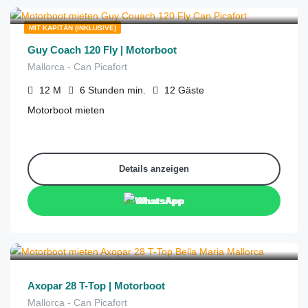
1,450
aus
/6 Stunden
MIT KAPITÄN (INKLUSIVE)
Guy Coach 120 Fly | Motorboot
Mallorca - Can Picafort
12
M
6 Stunden
min.
12
Gäste
Motorboot mieten
Details anzeigen
WhatsApp
€
750
aus
/halber Tag
Axopar 28 T-Top | Motorboot
Mallorca - Can Picafort