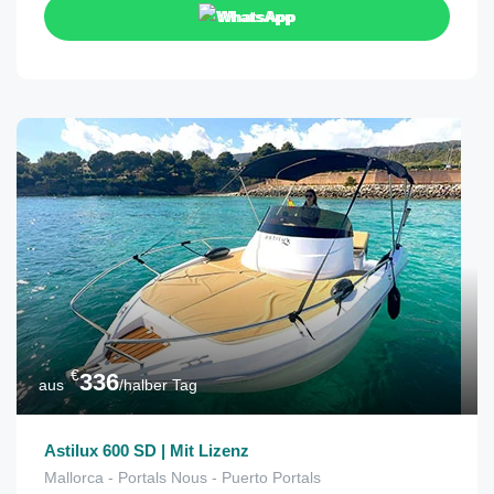
WhatsApp
€
336
aus
/halber Tag
Astilux 600 SD | Mit Lizenz
Mallorca - Portals Nous - Puerto Portals