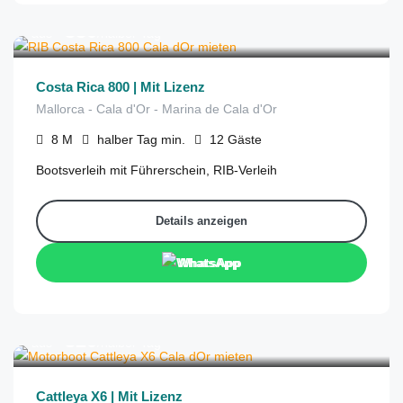
€
380
aus
/halber Tag
Costa Rica 800 | Mit Lizenz
Mallorca - Cala d'Or - Marina de Cala d'Or
8
M
halber Tag
min.
12
Gäste
Bootsverleih mit Führerschein, RIB-Verleih
Details anzeigen
WhatsApp
€
320
aus
/halber Tag
Cattleya X6 | Mit Lizenz