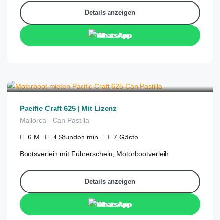
Details anzeigen
WhatsApp
€
330
aus
/4 Stunden
Pacific Craft 625 | Mit Lizenz
Mallorca - Can Pastilla
6
M
4 Stunden
min.
7
Gäste
Bootsverleih mit Führerschein, Motorbootverleih
Details anzeigen
WhatsApp