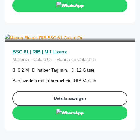
WhatsApp
€
280
aus
/halber Tag
BSC 61 | RIB | Mit Lizenz
Mallorca - Cala d'Or - Marina de Cala d'Or
6.2
M
halber Tag
min.
12
Gäste
Bootsverleih mit Führerschein, RIB-Verleih
Details anzeigen
WhatsApp
€
350