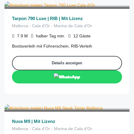
aus
/halber Tag
Tarpon 790 Luxe | RIB | Mit Lizenz
Mallorca - Cala d'Or - Marina de Cala d'Or
7.9
M
halber Tag
min.
12
Gäste
Bootsverleih mit Führerschein, RIB-Verleih
Details anzeigen
WhatsApp
€
500
aus
/halber Tag
Nuva M9 | Mit Lizenz
Mallorca - Cala d'Or - Marina de Cala d'Or