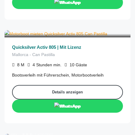
WhatsApp
€
450
aus
/4 Stunden
Quicksilver Activ 805 | Mit Lizenz
Mallorca - Can Pastilla
8
M
4 Stunden
min.
10
Gäste
Bootsverleih mit Führerschein, Motorbootverleih
Details anzeigen
WhatsApp
€
550
aus
/4 Stunden