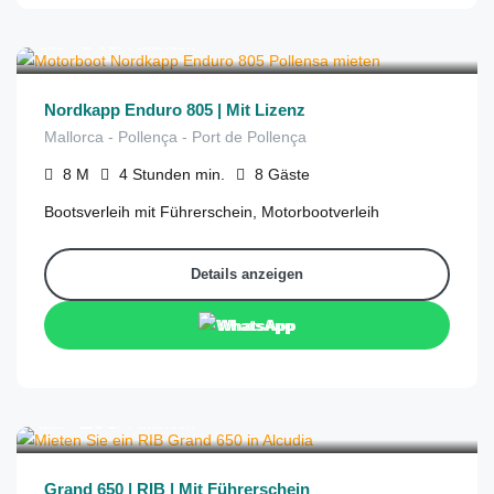
€
646
aus
/4 Stunden
Nordkapp Enduro 805 | Mit Lizenz
Mallorca - Pollença - Port de Pollença
8
M
4 Stunden
min.
8
Gäste
Bootsverleih mit Führerschein, Motorbootverleih
Details anzeigen
WhatsApp
€
299
aus
/4 Stunden
Grand 650 | RIB | Mit Führerschein