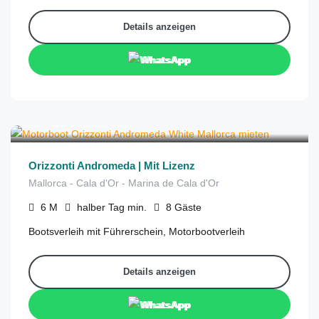
Details anzeigen
WhatsApp
€
300
aus
/halber Tag
Orizzonti Andromeda | Mit Lizenz
Mallorca - Cala d'Or - Marina de Cala d'Or
6
M
halber Tag
min.
8
Gäste
Bootsverleih mit Führerschein, Motorbootverleih
Details anzeigen
WhatsApp