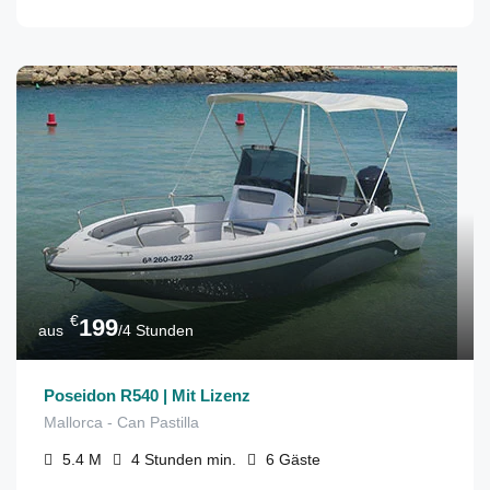
€
199
aus
/4 Stunden
Poseidon R540 | Mit Lizenz
Mallorca - Can Pastilla
5.4
M
4 Stunden
min.
6
Gäste