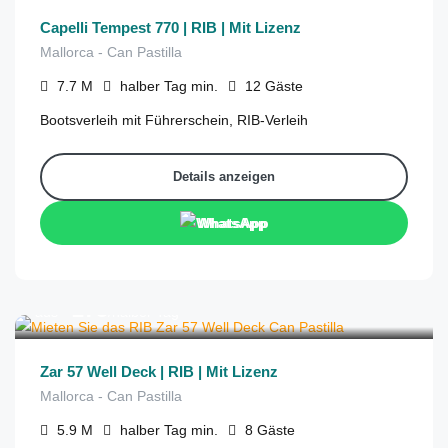
Capelli Tempest 770 | RIB | Mit Lizenz
Mallorca - Can Pastilla
7.7
M
halber Tag
min.
12
Gäste
Bootsverleih mit Führerschein, RIB-Verleih
Details anzeigen
WhatsApp
€
275
aus
/halber Tag
Zar 57 Well Deck | RIB | Mit Lizenz
Mallorca - Can Pastilla
5.9
M
halber Tag
min.
8
Gäste