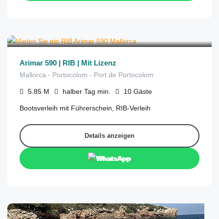
€
280
aus
/halber Tag
Arimar 590 | RIB | Mit Lizenz
Mallorca - Portocolom - Port de Portocolom
5.85
M
halber Tag
min.
10
Gäste
Bootsverleih mit Führerschein, RIB-Verleih
Details anzeigen
WhatsApp