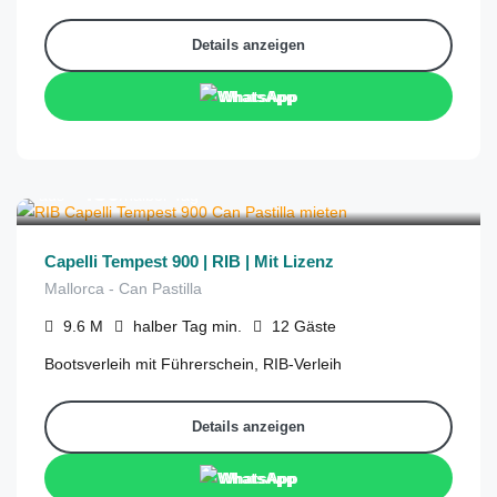
Details anzeigen
WhatsApp
€
480
aus
/halber Tag
Capelli Tempest 900 | RIB | Mit Lizenz
Mallorca - Can Pastilla
9.6
M
halber Tag
min.
12
Gäste
Bootsverleih mit Führerschein, RIB-Verleih
Details anzeigen
WhatsApp