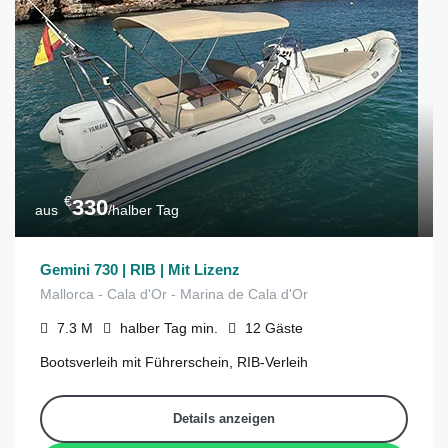
€
330
aus
/halber Tag
Gemini 730 | RIB | Mit Lizenz
Mallorca - Cala d'Or - Marina de Cala d'Or
7.3
M
halber Tag
min.
12
Gäste
Bootsverleih mit Führerschein, RIB-Verleih
Details anzeigen