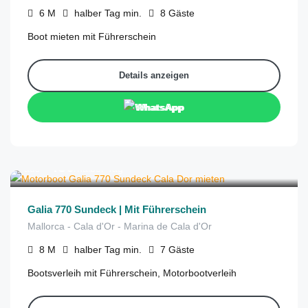
6
M
halber Tag
min.
8
Gäste
Boot mieten mit Führerschein
Details anzeigen
WhatsApp
€
480
aus
/halber Tag
Galia 770 Sundeck | Mit Führerschein
Mallorca - Cala d'Or - Marina de Cala d'Or
8
M
halber Tag
min.
7
Gäste
Bootsverleih mit Führerschein, Motorbootverleih