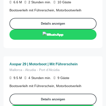
6.6
M
2 Stunden
min.
10
Gäste
Bootsverleih mit Führerschein, Motorbootverleih
Details anzeigen
WhatsApp
€
980
aus
/4 Stunden
Axopar 29 | Motorboot | Mit Führerschein
Mallorca - Alcudia - Port d'Alcúdia
9.5
M
4 Stunden
min.
9
Gäste
Bootsverleih mit Führerschein, Motorbootverleih
Details anzeigen