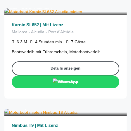
€
360
aus
/4 Stunden
Karnic SL652 | Mit Lizenz
Mallorca - Alcudia - Port d'Alcúdia
6.3
M
4 Stunden
min.
7
Gäste
Bootsverleih mit Führerschein, Motorbootverleih
Details anzeigen
WhatsApp
€
1,050
aus
/4 Stunden
Nimbus T9 | Mit Lizenz