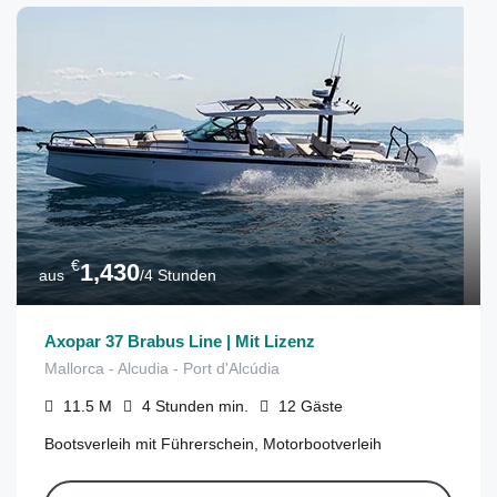
€
1,430
aus
/4 Stunden
Axopar 37 Brabus Line | Mit Lizenz
Mallorca - Alcudia - Port d'Alcúdia
11.5
M
4 Stunden
min.
12
Gäste
Bootsverleih mit Führerschein, Motorbootverleih