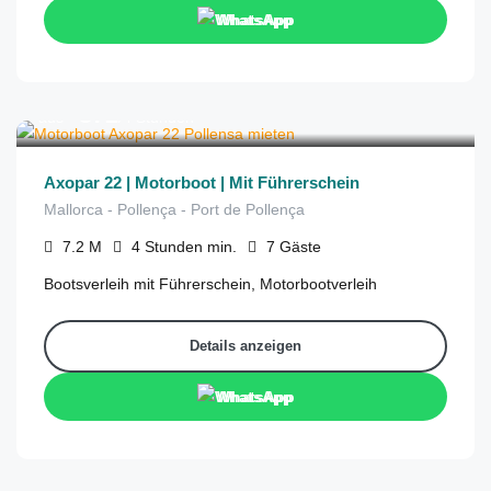
WhatsApp
€
372
aus
/4 Stunden
Axopar 22 | Motorboot | Mit Führerschein
Mallorca - Pollença - Port de Pollença
7.2
M
4 Stunden
min.
7
Gäste
Bootsverleih mit Führerschein, Motorbootverleih
Details anzeigen
WhatsApp