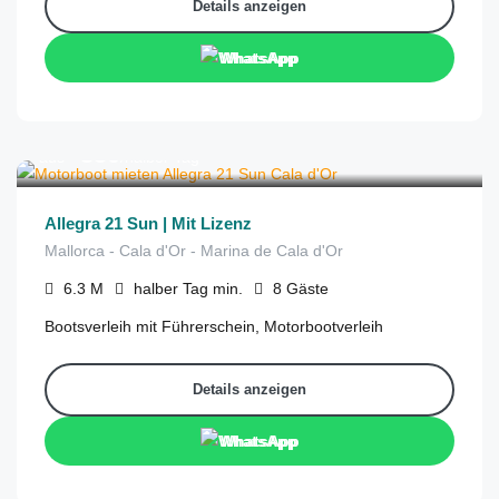
Details anzeigen
WhatsApp
€
350
aus
/halber Tag
Allegra 21 Sun | Mit Lizenz
Mallorca - Cala d'Or - Marina de Cala d'Or
6.3
M
halber Tag
min.
8
Gäste
Bootsverleih mit Führerschein, Motorbootverleih
Details anzeigen
WhatsApp