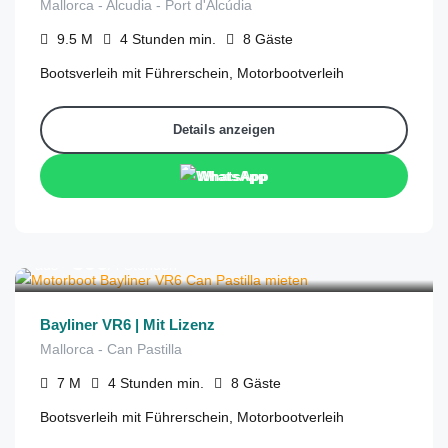
Mallorca - Alcudia - Port d'Alcúdia
9.5
M
4 Stunden
min.
8
Gäste
Bootsverleih mit Führerschein, Motorbootverleih
Details anzeigen
WhatsApp
€
390
aus
/4 Stunden
Bayliner VR6 | Mit Lizenz
Mallorca - Can Pastilla
7
M
4 Stunden
min.
8
Gäste
Bootsverleih mit Führerschein, Motorbootverleih