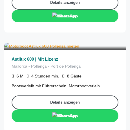
Details anzeigen
WhatsApp
€
284
aus
/4 Stunden
Astilux 600 | Mit Lizenz
Mallorca - Pollença - Port de Pollença
6
M
4 Stunden
min.
8
Gäste
Bootsverleih mit Führerschein, Motorbootverleih
Details anzeigen
WhatsApp