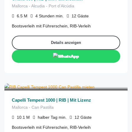
Mallorca - Alcudia - Port d'Alcúdia
6.5
M
4 Stunden
min.
12
Gäste
Bootsverleih mit Führerschein, RIB-Verleih
Details anzeigen
WhatsApp
€
575
aus
/halber Tag
Capelli Tempest 1000 | RIB | Mit Lizenz
Mallorca - Can Pastilla
10.1
M
halber Tag
min.
12
Gäste
Bootsverleih mit Führerschein, RIB-Verleih