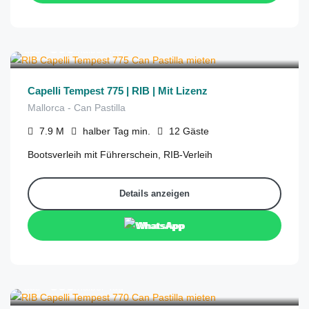
€
395
aus
/halber Tag
Capelli Tempest 775 | RIB | Mit Lizenz
Mallorca - Can Pastilla
7.9
M
halber Tag
min.
12
Gäste
Bootsverleih mit Führerschein, RIB-Verleih
Details anzeigen
WhatsApp
€
355
aus
/halber Tag