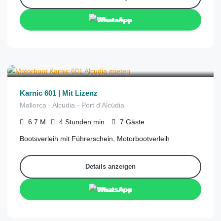
WhatsApp
€
302
aus
/4 Stunden
Karnic 601 | Mit Lizenz
Mallorca - Alcudia - Port d'Alcúdia
6.7
M
4 Stunden
min.
7
Gäste
Bootsverleih mit Führerschein, Motorbootverleih
Details anzeigen
WhatsApp