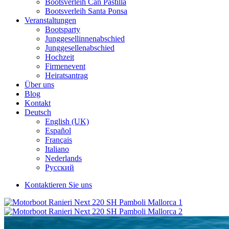
Bootsverleih Can Pastilla
Bootsverleih Santa Ponsa
Veranstaltungen
Bootsparty
Junggesellinnenabschied
Junggesellenabschied
Hochzeit
Firmenevent
Heiratsantrag
Über uns
Blog
Kontakt
Deutsch
English (UK)
Español
Français
Italiano
Nederlands
Русский
Kontaktieren Sie uns