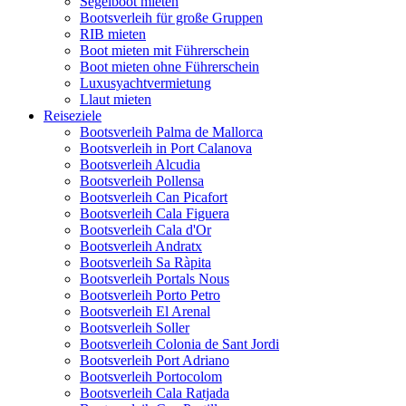
Segelboot mieten
Bootsverleih für große Gruppen
RIB mieten
Boot mieten mit Führerschein
Boot mieten ohne Führerschein
Luxusyachtvermietung
Llaut mieten
Reiseziele
Bootsverleih Palma de Mallorca
Bootsverleih in Port Calanova
Bootsverleih Alcudia
Bootsverleih Pollensa
Bootsverleih Can Picafort
Bootsverleih Cala Figuera
Bootsverleih Cala d'Or
Bootsverleih Andratx
Bootsverleih Sa Ràpita
Bootsverleih Portals Nous
Bootsverleih Porto Petro
Bootsverleih El Arenal
Bootsverleih Soller
Bootsverleih Colonia de Sant Jordi
Bootsverleih Port Adriano
Bootsverleih Portocolom
Bootsverleih Cala Ratjada