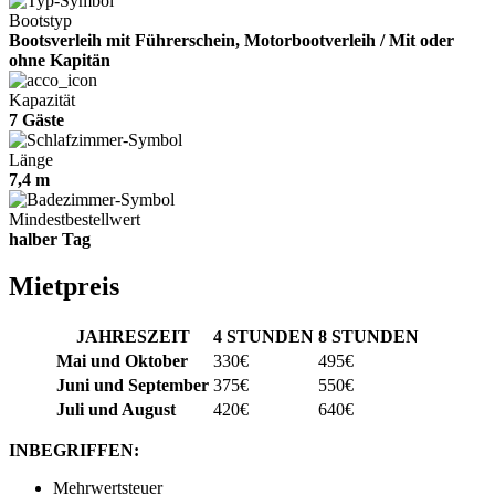
Bootstyp
Bootsverleih mit Führerschein, Motorbootverleih / Mit oder
ohne Kapitän
Kapazität
7 Gäste
Länge
7,4 m
Mindestbestellwert
halber Tag
Mietpreis
JAHRESZEIT
4 STUNDEN
8 STUNDEN
Mai und Oktober
330€
495€
Juni und September
375€
550€
Juli und August
420€
640€
INBEGRIFFEN:
Mehrwertsteuer