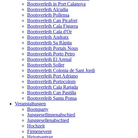
Bootsverleih in Port Calanova
Bootsverleih Alcudia
Bootsverleih Pollensa
Bootsverleih Can Picafort
Bootsverleih Cala Figuera
Bootsverleih Cala d'Or
Bootsverleih Andratx
Bootsverleih Sa Ràpita
Bootsverleih Portals Nous
Bootsverleih Porto Petro
Bootsverleih El Arenal
Bootsverleih Soller
Bootsverleih Colonia de Sant Jordi
Bootsverleih Port Adriano
Bootsverleih Portocolom
Bootsverleih Cala Ratjada
Bootsverleih Can Pastilla
Bootsverleih Santa Ponsa
Veranstaltungen
Bootsparty
Junggesellinnenabschied
Junggesellenabschied
Hochzeit
Firmenevent
Heiratsantrag