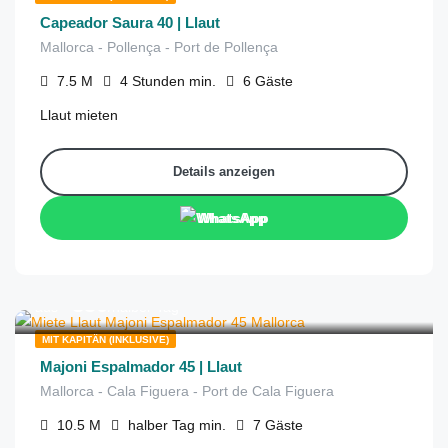
Capeador Saura 40 | Llaut
Mallorca - Pollença - Port de Pollença
7.5
M
4 Stunden
min.
6
Gäste
Llaut mieten
Details anzeigen
WhatsApp
€
830
aus
/halber Tag
MIT KAPITÄN (INKLUSIVE)
Majoni Espalmador 45 | Llaut
Mallorca - Cala Figuera - Port de Cala Figuera
10.5
M
halber Tag
min.
7
Gäste