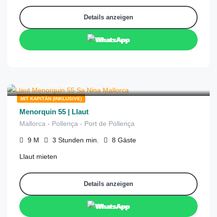
Details anzeigen
WhatsApp
€
569
aus
/3 Stunden
MIT KAPITÄN (INKLUSIVE)
Menorquin 55 | Llaut
Mallorca - Pollença - Port de Pollença
9
M
3 Stunden
min.
8
Gäste
Llaut mieten
Details anzeigen
WhatsApp