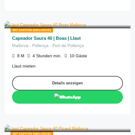
€
686
aus
/4 Stunden
MIT KAPITÄN (INKLUSIVE)
Capeador Saura 40 | Boas | Llaut
Mallorca - Pollença - Port de Pollença
8
M
4 Stunden
min.
10
Gäste
Llaut mieten
Details anzeigen
WhatsApp
€
686
aus
/4 Stunden
MIT KAPITÄN (INKLUSIVE)