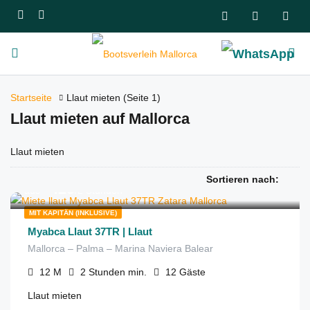
Startseite
Llaut mieten
(Seite 1)
Llaut mieten auf Mallorca
Llaut mieten
Sortieren nach:
€
425
aus
/2 Stunden
MIT KAPITÄN (INKLUSIVE)
Myabca Llaut 37TR | Llaut
Mallorca – Palma – Marina Naviera Balear
12
M
2 Stunden
min.
12
Gäste
Llaut mieten