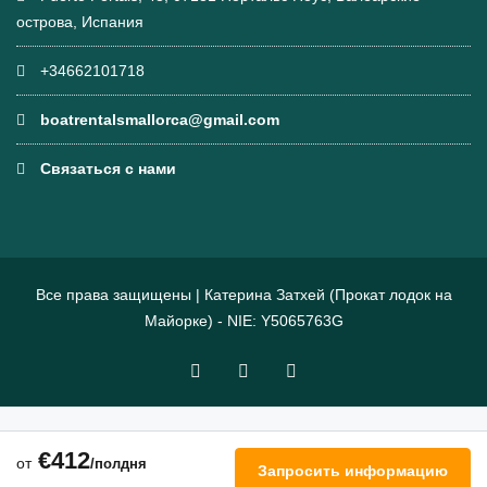
острова, Испания
+34662101718
boatrentalsmallorca@gmail.com
Связаться с нами
Все права защищены | Катерина Затхей (Прокат лодок на
Майорке) - NIE: Y5065763G
€412
от
/полдня
Запросить информацию