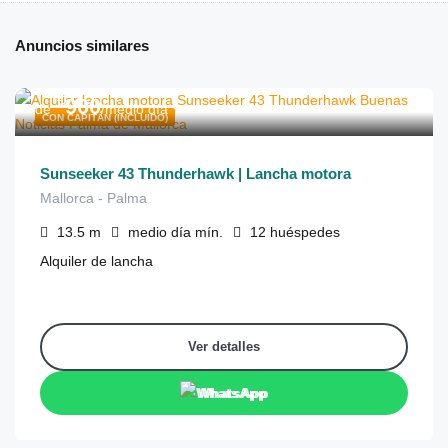
Anuncios similares
€
900
de
/medio día
CON CAPITÁN (INCLUIDO)
Sunseeker 43 Thunderhawk | Lancha motora
Mallorca - Palma
13.5
m
medio día
mín.
12
huéspedes
Alquiler de lancha
Ver detalles
WhatsApp
€