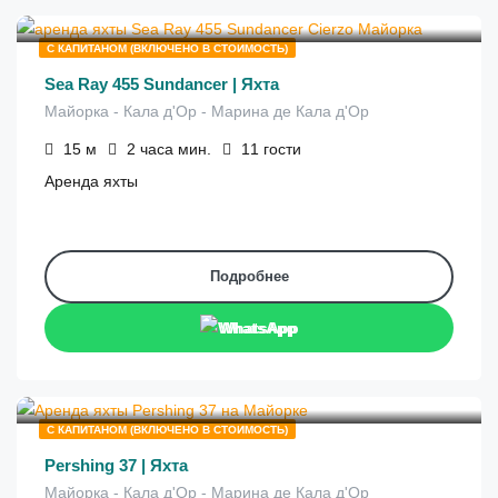
€
600
от
/2 часа
С КАПИТАНОМ (ВКЛЮЧЕНО В СТОИМОСТЬ)
Sea Ray 455 Sundancer | Яхта
Майорка - Кала д'Ор - Марина де Кала д'Ор
15
м
2 часа
мин.
11
гости
Аренда яхты
Подробнее
WhatsApp
€
530
от
/2 часа
С КАПИТАНОМ (ВКЛЮЧЕНО В СТОИМОСТЬ)
Pershing 37 | Яхта
Майорка - Кала д'Ор - Марина де Кала д'Ор