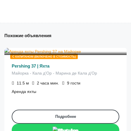
Похожие объявления
€
530
от
/2 часа
С КАПИТАНОМ (ВКЛЮЧЕНО В СТОИМОСТЬ)
Pershing 37 | Яхта
Майорка - Кала д'Ор - Марина де Кала д'Ор
11.5
м
2 часа
мин.
9
гости
Аренда яхты
Подробнее
WhatsApp