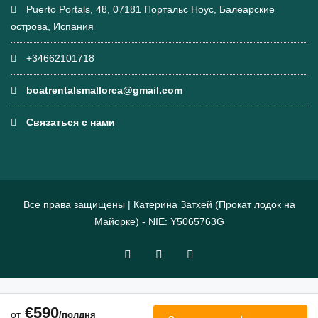
Puerto Portals, 48, 07181 Портальс Ноус, Балеарские
острова, Испания
+34662101718
boatrentalsmallorca@gmail.com
Связаться с нами
Все права защищены | Катерина Затхей (Прокат лодок на
Майорке) - NIE: Y5065763G
€590
от
/полдня