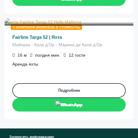
€
1,200
от
/полдня
С КАПИТАНОМ (ВКЛЮЧЕНО В СТОИМОСТЬ)
Fairline Targa 52 | Яхта
Майорка - Кала д'Ор - Марина де Кала д'Ор
16
м
полдня
мин.
12
гости
Аренда яхты
Подробнее
WhatsApp
Запросить информацию