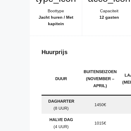
Boottype
Capaciteit
Jacht huren / Met
12 gasten
kapitein
Huurprijs
BUITENSEIZOEN
LA
DUUR
(NOVEMBER –
(ME
APRIL)
DAGHARTER
1450€
(8 UUR)
HALVE DAG
1015€
(4 UUR)