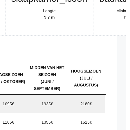
Lengte
Minimal
9,7 m
ha
MIDDEN VAN HET
HOOGSEIZOEN
AGSEIZOEN
SEIZOEN
(JULI /
I / OKTOBER)
(JUNI /
AUGUSTUS)
SEPTEMBER)
1695€
1935€
2180€
1185€
1355€
1525€