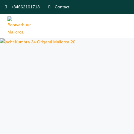
+34662101718
Contact