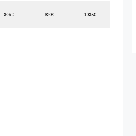
805€
920€
1035€