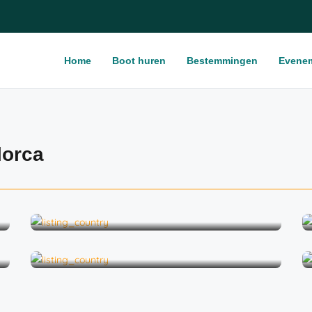
Home
Boot huren
Bestemmingen
Evene
lorca
Vrijgezellenfeest voor vrouwen
Huwelijksaanzoek