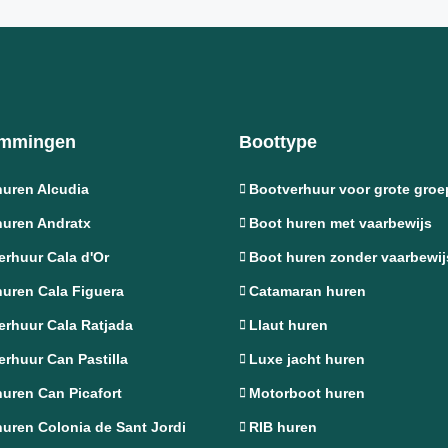
emmingen
Boottype
huren Alcudia
Bootverhuur voor grote gro
huren Andratx
Boot huren met vaarbewijs
rhuur Cala d'Or
Boot huren zonder vaarbewij
huren Cala Figuera
Catamaran huren
erhuur Cala Ratjada
Llaut huren
rhuur Can Pastilla
Luxe jacht huren
uren Can Picafort
Motorboot huren
uren Colonia de Sant Jordi
RIB huren