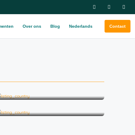
menten
Over ons
Blog
Nederlands
Contact
Bootfeest
Bruiloft