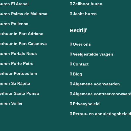
uren El Arenal
Zeilboot huren
huren Palma de Mallorca
Jacht huren
huren Pollensa
Bedrijf
rhuur in Port Adriano
rhuur in Port Calanova
Over ons
huren Portals Nous
Veelgestelde vragen
uren Porto Petro
Contact
erhuur Portocolom
Blog
huren Sa Ràpita
Algemene voorwaarden
erhuur Santa Ponsa
Algemene contractvoorwaar
uren Soller
Privacybeleid
Retour- en annuleringsbelei