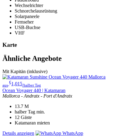
Wechselrichter
Schnorchelausrüstung
Solarpaneele
Fernseher
USB-Buchse
VHF
Karte
Ähnliche Angebote
Mit Kapitän (inklusive)
€
1,015
aus
/halber Tag
Ocean Voyager 440 | Katamaran
Mallorca - Andratx - Port d'Andratx
13.7
M
halber Tag
min.
12
Gäste
Katamaran mieten
Details anzeigen
WhatsApp