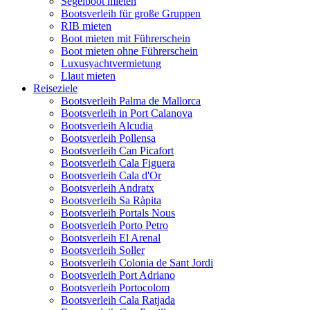
Segelboot mieten
Bootsverleih für große Gruppen
RIB mieten
Boot mieten mit Führerschein
Boot mieten ohne Führerschein
Luxusyachtvermietung
Llaut mieten
Reiseziele
Bootsverleih Palma de Mallorca
Bootsverleih in Port Calanova
Bootsverleih Alcudia
Bootsverleih Pollensa
Bootsverleih Can Picafort
Bootsverleih Cala Figuera
Bootsverleih Cala d'Or
Bootsverleih Andratx
Bootsverleih Sa Ràpita
Bootsverleih Portals Nous
Bootsverleih Porto Petro
Bootsverleih El Arenal
Bootsverleih Soller
Bootsverleih Colonia de Sant Jordi
Bootsverleih Port Adriano
Bootsverleih Portocolom
Bootsverleih Cala Ratjada