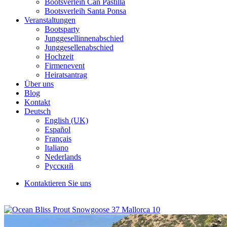
Bootsverleih Can Pastilla
Bootsverleih Santa Ponsa
Veranstaltungen
Bootsparty
Junggesellinnenabschied
Junggesellenabschied
Hochzeit
Firmenevent
Heiratsantrag
Über uns
Blog
Kontakt
Deutsch
English (UK)
Español
Français
Italiano
Nederlands
Русский
Kontaktieren Sie uns