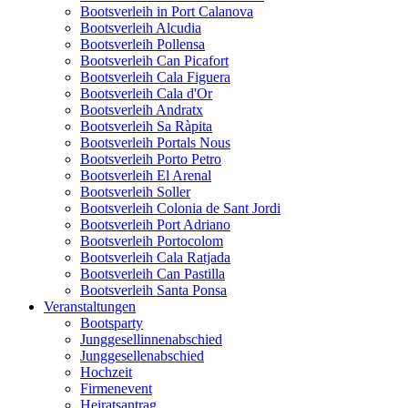
Bootsverleih in Port Calanova
Bootsverleih Alcudia
Bootsverleih Pollensa
Bootsverleih Can Picafort
Bootsverleih Cala Figuera
Bootsverleih Cala d'Or
Bootsverleih Andratx
Bootsverleih Sa Ràpita
Bootsverleih Portals Nous
Bootsverleih Porto Petro
Bootsverleih El Arenal
Bootsverleih Soller
Bootsverleih Colonia de Sant Jordi
Bootsverleih Port Adriano
Bootsverleih Portocolom
Bootsverleih Cala Ratjada
Bootsverleih Can Pastilla
Bootsverleih Santa Ponsa
Veranstaltungen
Bootsparty
Junggesellinnenabschied
Junggesellenabschied
Hochzeit
Firmenevent
Heiratsantrag