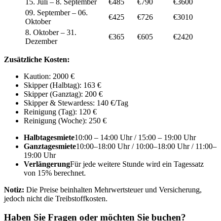
15. Juli – 8. September
€485
€790
€3600
09. September – 06.
€425
€726
€3010
Oktober
8. Oktober – 31.
€365
€605
€2420
Dezember
Zusätzliche Kosten:
Kaution: 2000 €
Skipper (Halbtag): 163 €
Skipper (Ganztag): 200 €
Skipper & Stewardess: 140 €/Tag
Reinigung (Tag): 120 €
Reinigung (Woche): 250 €
Halbtagesmiete
10:00 – 14:00 Uhr / 15:00 – 19:00 Uhr
Ganztagesmiete
10:00–18:00 Uhr / 10:00–18:00 Uhr / 11:00–
19:00 Uhr
Verlängerung
Für jede weitere Stunde wird ein Tagessatz
von 15% berechnet.
Notiz:
Die Preise beinhalten Mehrwertsteuer und Versicherung,
jedoch nicht die Treibstoffkosten.
Haben Sie Fragen oder möchten Sie buchen?