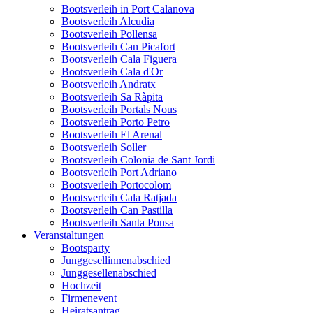
Bootsverleih in Port Calanova
Bootsverleih Alcudia
Bootsverleih Pollensa
Bootsverleih Can Picafort
Bootsverleih Cala Figuera
Bootsverleih Cala d'Or
Bootsverleih Andratx
Bootsverleih Sa Ràpita
Bootsverleih Portals Nous
Bootsverleih Porto Petro
Bootsverleih El Arenal
Bootsverleih Soller
Bootsverleih Colonia de Sant Jordi
Bootsverleih Port Adriano
Bootsverleih Portocolom
Bootsverleih Cala Ratjada
Bootsverleih Can Pastilla
Bootsverleih Santa Ponsa
Veranstaltungen
Bootsparty
Junggesellinnenabschied
Junggesellenabschied
Hochzeit
Firmenevent
Heiratsantrag