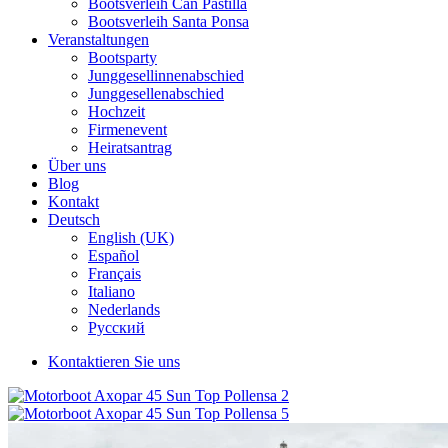
Bootsverleih Can Pastilla
Bootsverleih Santa Ponsa
Veranstaltungen
Bootsparty
Junggesellinnenabschied
Junggesellenabschied
Hochzeit
Firmenevent
Heiratsantrag
Über uns
Blog
Kontakt
Deutsch
English (UK)
Español
Français
Italiano
Nederlands
Русский
Kontaktieren Sie uns