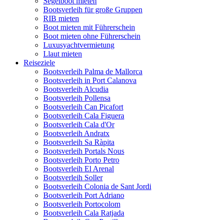
Segelboot mieten
Bootsverleih für große Gruppen
RIB mieten
Boot mieten mit Führerschein
Boot mieten ohne Führerschein
Luxusyachtvermietung
Llaut mieten
Reiseziele
Bootsverleih Palma de Mallorca
Bootsverleih in Port Calanova
Bootsverleih Alcudia
Bootsverleih Pollensa
Bootsverleih Can Picafort
Bootsverleih Cala Figuera
Bootsverleih Cala d'Or
Bootsverleih Andratx
Bootsverleih Sa Ràpita
Bootsverleih Portals Nous
Bootsverleih Porto Petro
Bootsverleih El Arenal
Bootsverleih Soller
Bootsverleih Colonia de Sant Jordi
Bootsverleih Port Adriano
Bootsverleih Portocolom
Bootsverleih Cala Ratjada