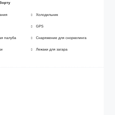
 борту
ания
Холодильник
GPS
ая палуба
Снаряжение для сноркелинга
ки
Лежаки для загара