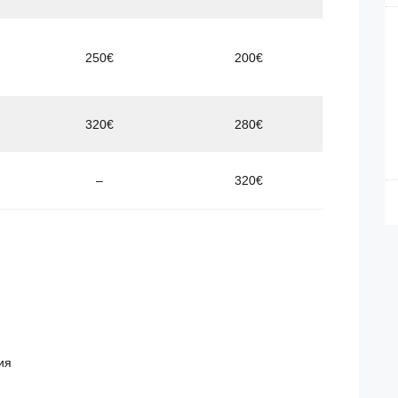
250€
200€
320€
280€
–
320€
ия