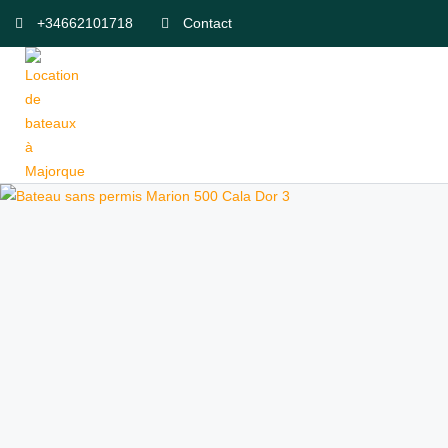
+34662101718
Contact