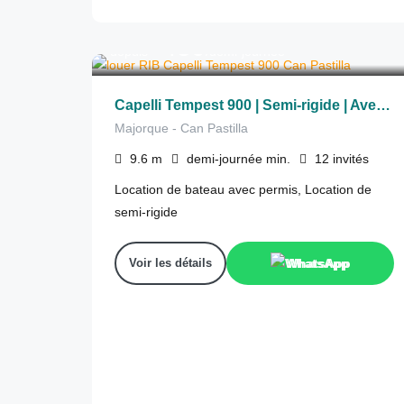
480
€
depuis
/demi-journée
Capelli Tempest 900 | Semi-rigide | Avec permis
Majorque - Can Pastilla
9.6
m
demi-journée
min.
12
invités
Location de bateau avec permis, Location de
semi-rigide
Voir les détails
WhatsApp