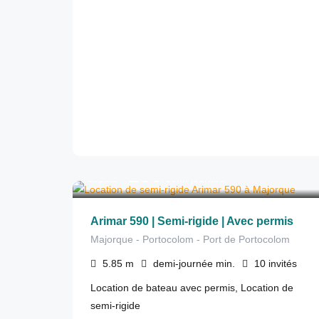
280
€
depuis
/demi-journée
Arimar 590 | Semi-rigide | Avec permis
Majorque - Portocolom - Port de Portocolom
5.85
m
demi-journée
min.
10
invités
Location de bateau avec permis, Location de
semi-rigide