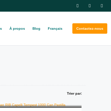
s
À propos
Blog
Français
Contactez-nous
Trier par:
575
€
epuis
/demi-journée