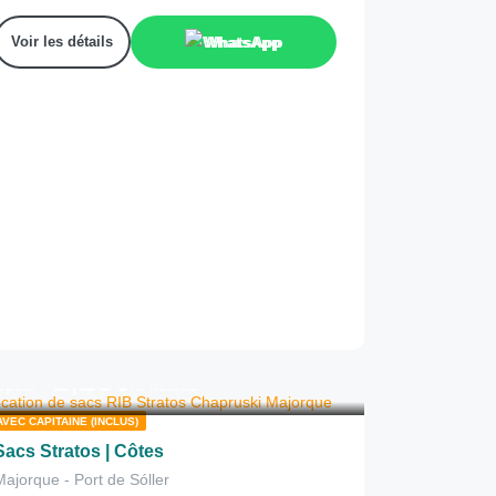
Voir les détails
WhatsApp
1,280
€
epuis
/3 heures
AVEC CAPITAINE (INCLUS)
Sacs Stratos | Côtes
Majorque - Port de Sóller