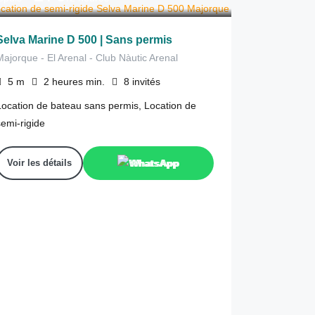
Selva Marine D 500 | Sans permis
Majorque - El Arenal - Club Nàutic Arenal
5
m
2 heures
min.
8
invités
Location de bateau sans permis, Location de
semi-rigide
Voir les détails
WhatsApp