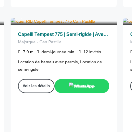
395
€
depuis
/demi-journée
d
Capelli Tempest 775 | Semi-rigide | Avec permis
Majorque - Can Pastilla
7.9
m
demi-journée
min.
12
invités
Location de bateau avec permis, Location de
semi-rigide
Voir les détails
WhatsApp