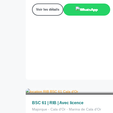
Voir les détails
WhatsApp
280
€
depuis
/demi-journée
BSC 61 | RIB | Avec licence
Majorque - Cala d'Or - Marina de Cala d'Or