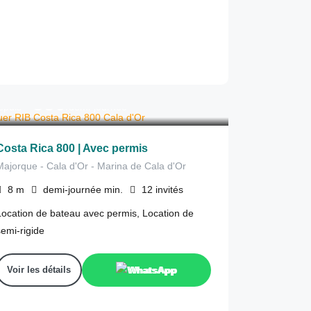
380
€
epuis
/demi-journée
Costa Rica 800 | Avec permis
Majorque - Cala d'Or - Marina de Cala d'Or
8
m
demi-journée
min.
12
invités
Location de bateau avec permis, Location de
semi-rigide
Voir les détails
WhatsApp