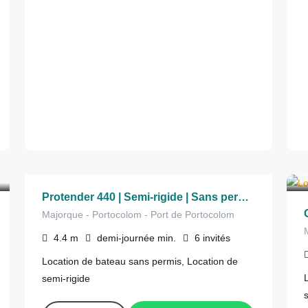
175
€
depuis
/demi-journée
d
Protender 440 | Semi-rigide | Sans permis
Majorque - Portocolom - Port de Portocolom
4.4
m
demi-journée
min.
6
invités
Location de bateau sans permis, Location de
semi-rigide