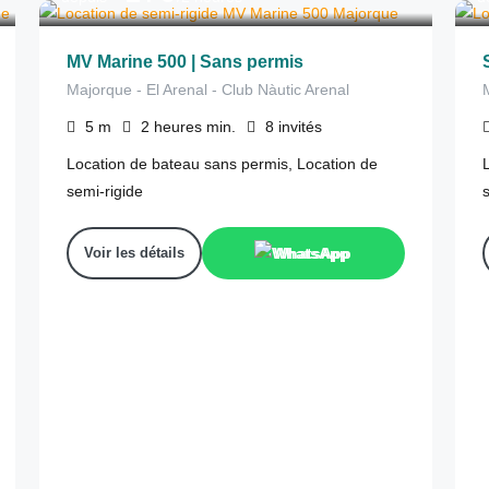
MV Marine 500 | Sans permis
Majorque - El Arenal - Club Nàutic Arenal
5
m
2 heures
min.
8
invités
Location de bateau sans permis, Location de
semi-rigide
Voir les détails
WhatsApp