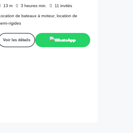
13
m
3 heures
min.
11
invités
Location de bateaux à moteur, location de
semi-rigides
Voir les détails
WhatsApp
170
€
epuis
/2 heures