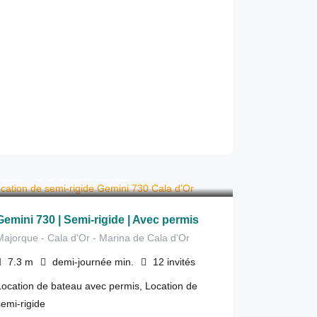
330
€
epuis
/demi-journée
Gemini 730 | Semi-rigide | Avec permis
Majorque - Cala d'Or - Marina de Cala d'Or
7.3
m
demi-journée
min.
12
invités
Location de bateau avec permis, Location de
semi-rigide