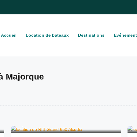
Accueil
Location de bateaux
Destinations
Événement
 à Majorque
299
€
depuis
/4 heures
d