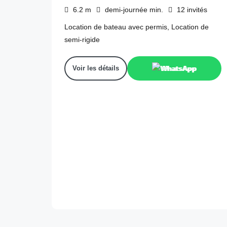
6.2
m
demi-journée
min.
12
invités
Location de bateau avec permis, Location de
semi-rigide
Voir les détails
WhatsApp
395
€
depuis
/demi-journée