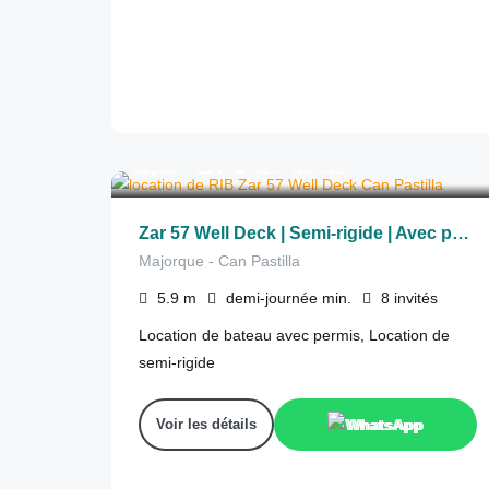
275
€
depuis
/demi-journée
Zar 57 Well Deck | Semi-rigide | Avec permis
Majorque - Can Pastilla
5.9
m
demi-journée
min.
8
invités
Location de bateau avec permis, Location de
semi-rigide
Voir les détails
WhatsApp