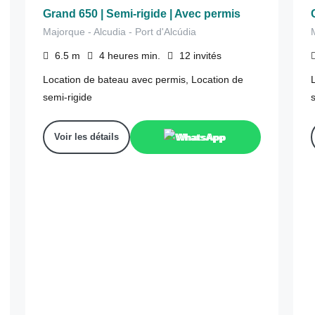
Grand 650 | Semi-rigide | Avec permis
Majorque - Alcudia - Port d'Alcúdia
6.5
m
4 heures
min.
12
invités
Location de bateau avec permis, Location de
semi-rigide
Voir les détails
WhatsApp