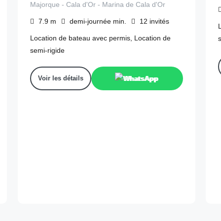
Majorque - Cala d'Or - Marina de Cala d'Or
7.9
m
demi-journée
min.
12
invités
Location de bateau avec permis, Location de
semi-rigide
Voir les détails
WhatsApp
170
€
depuis
/2 heures
d