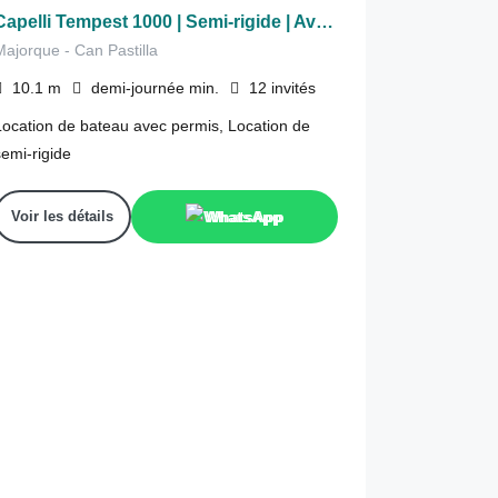
Capelli Tempest 1000 | Semi-rigide | Avec permis
Majorque - Can Pastilla
10.1
m
demi-journée
min.
12
invités
Location de bateau avec permis, Location de
semi-rigide
Voir les détails
WhatsApp