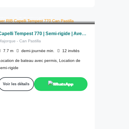
355
€
epuis
/demi-journée
Capelli Tempest 770 | Semi-rigide | Avec permis
Majorque - Can Pastilla
7.7
m
demi-journée
min.
12
invités
Location de bateau avec permis, Location de
semi-rigide
Voir les détails
WhatsApp