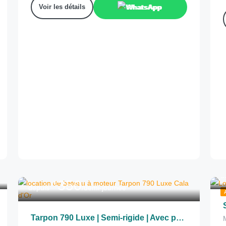
Voir les détails
WhatsApp
d
350
€
depuis
/demi-journée
Tarpon 790 Luxe | Semi-rigide | Avec permis