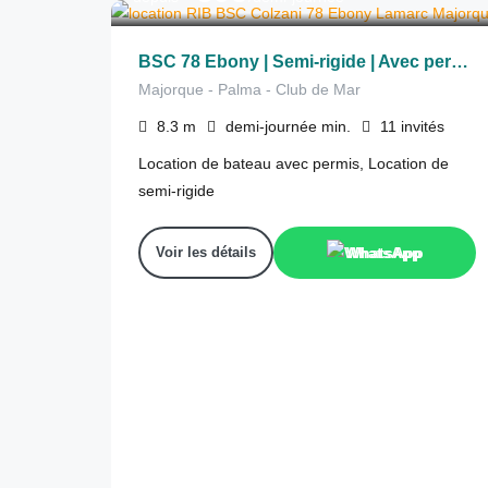
BSC 78 Ebony | Semi-rigide | Avec permis
Majorque - Palma - Club de Mar
8.3
m
demi-journée
min.
11
invités
Location de bateau avec permis, Location de
semi-rigide
Voir les détails
WhatsApp