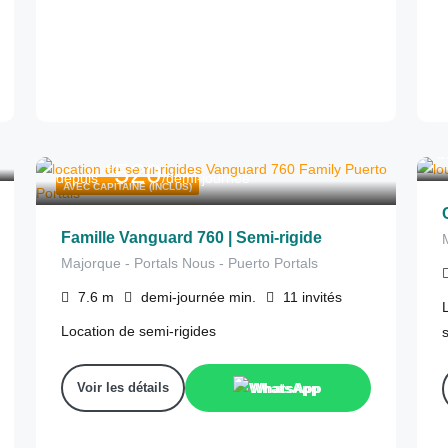
d
520
€
depuis
/demi-journée
AVEC CAPITAINE (INCLUS)
Famille Vanguard 760 | Semi-rigide
Majorque - Portals Nous - Puerto Portals
7.6
m
demi-journée
min.
11
invités
Location de semi-rigides
Voir les détails
WhatsApp