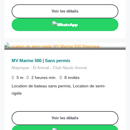
Voir les détails
WhatsApp
€
170
depuis
/2 heures
MV Marine 500 | Sans permis
Majorque - El Arenal - Club Nàutic Arenal
5
m
2 heures
min.
8
invités
Location de bateau sans permis, Location de semi-
rigide
Voir les détails