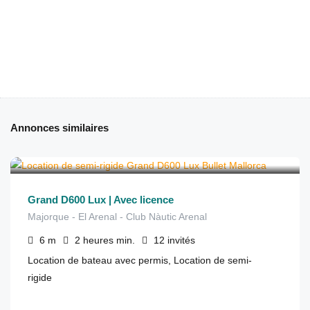
Annonces similaires
€
250
depuis
/2 heures
Grand D600 Lux | Avec licence
Majorque - El Arenal - Club Nàutic Arenal
6
m
2 heures
min.
12
invités
Location de bateau avec permis, Location de semi-
rigide