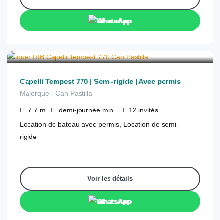
WhatsApp
€
355
depuis
/demi-journée
Capelli Tempest 770 | Semi-rigide | Avec permis
Majorque - Can Pastilla
7.7
m
demi-journée
min.
12
invités
Location de bateau avec permis, Location de semi-
rigide
Voir les détails
WhatsApp