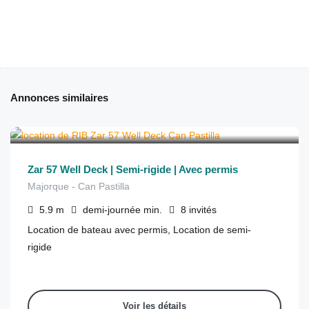
Annonces similaires
€
275
depuis
/demi-journée
Zar 57 Well Deck | Semi-rigide | Avec permis
Majorque - Can Pastilla
5.9
m
demi-journée
min.
8
invités
Location de bateau avec permis, Location de semi-
rigide
Voir les détails