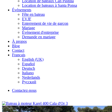
Location de bateaux Can Pastilla
Location de bateaux à Santa Ponsa
Événements
Fête en bateau
EVJF
Enterrement de vie de garçon
Mariage
Événement d'entreprise
Demande en mariage
À propos
Blog
Contact
Français
English (UK)
Español
Deutsch
Italiano
Nederlands
Русский
Contactez-nous