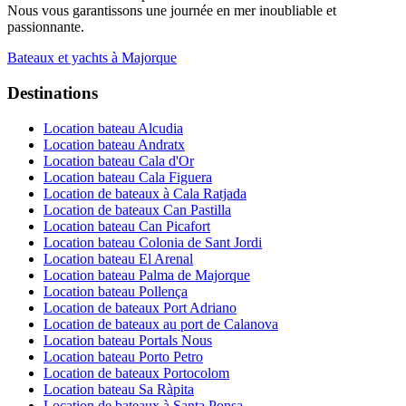
Nous vous garantissons une journée en mer inoubliable et
passionnante.
Bateaux et yachts à Majorque
Destinations
Location bateau Alcudia
Location bateau Andratx
Location bateau Cala d'Or
Location bateau Cala Figuera
Location de bateaux à Cala Ratjada
Location de bateaux Can Pastilla
Location bateau Can Picafort
Location bateau Colonia de Sant Jordi
Location bateau El Arenal
Location bateau Palma de Majorque
Location bateau Pollença
Location de bateaux Port Adriano
Location de bateaux au port de Calanova
Location bateau Portals Nous
Location bateau Porto Petro
Location de bateaux Portocolom
Location bateau Sa Ràpita
Location de bateaux à Santa Ponsa