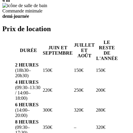
4 m
Commande minimale
demi-journée
Prix de location
LE
JUILLET
JUIN ET
RESTE
DURÉE
ET
SEPTEMBRE
DE
AOÛT
L'ANNÉE
2 HEURES
(18h30–
150€
150€
150€
20h30)
4 HEURES
(09:30–13:30
220€
250€
200€
/ 14:00–
18:00)
6 HEURES
(14:00–
300€
320€
280€
20:00)
8 HEURES
(09:30–
350€
–
320€
17:30)