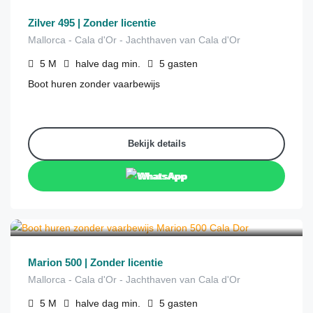
Zilver 495 | Zonder licentie
Mallorca - Cala d'Or - Jachthaven van Cala d'Or
5
M
halve dag
min.
5
gasten
Boot huren zonder vaarbewijs
Bekijk details
WhatsApp
€
220
van
/halve dag
Marion 500 | Zonder licentie
Mallorca - Cala d'Or - Jachthaven van Cala d'Or
5
M
halve dag
min.
5
gasten