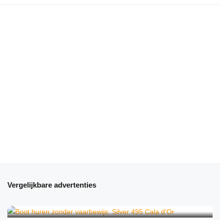
Vergelijkbare advertenties
€
220
van
/halve dag