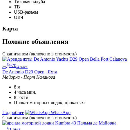
Тиковая палуба
ТВ
USB-разъем
ОВЧ
Карта
Похожие объявления
С капитаном (включено в стоимость)
€
970
от
/4 часа
De Antonio D29 Open | Яхта
Майорка - Порт Каланова
8
м
4 часа
мин.
8
гости
Прокат моторных лодок, прокат яхт
Подробнее
WhatsApp
С капитаном (включено в стоимость)
€
1,560