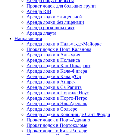
Аренда парусной яхты
Прокат лодок для больших групп
Аренда RIB
Аренда лодки с лицензией
Аренда лодки без лицензии
Аренда роскошных яхт
Аренда ллаута
Направления
Аренда лодки в Пальма-де-Майорке
Прокат лодок в Порт-Каланова
Аренда лодки в Алькудия
Аренда лодки в Польенса
Аренда лодки в Кан Пикафорт
Аренда лодки в Кала-Фигера
Аренда лодки в Кала-д'Ор
Аренда лодки в Андрач
Аренда лодки в Са-Рапита
Аренда лодки в Порталс Ноус
Аренда лодки в Порто-Петро
Аренда лодки в Эль-Ареналь
Аренда лодки в Сольере
Аренда лодки в Колония де Сант Жорди
Прокат лодок в Порт-Адриано
Прокат лодок в Портоколоме
Прокат лодок в Кала-Ратхаде