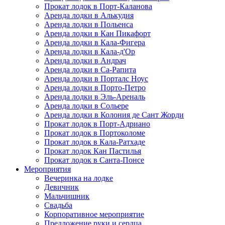
Прокат лодок в Порт-Каланова
Аренда лодки в Алькудия
Аренда лодки в Польенса
Аренда лодки в Кан Пикафорт
Аренда лодки в Кала-Фигера
Аренда лодки в Кала-д'Ор
Аренда лодки в Андрач
Аренда лодки в Са-Рапита
Аренда лодки в Порталс Ноус
Аренда лодки в Порто-Петро
Аренда лодки в Эль-Ареналь
Аренда лодки в Сольере
Аренда лодки в Колония де Сант Жорди
Прокат лодок в Порт-Адриано
Прокат лодок в Портоколоме
Прокат лодок в Кала-Ратхаде
Прокат лодок Кан Пастилья
Прокат лодок в Санта-Понсе
Мероприятия
Вечеринка на лодке
Девичник
Мальчишник
Свадьба
Корпоративное мероприятие
Предложение руки и сердца