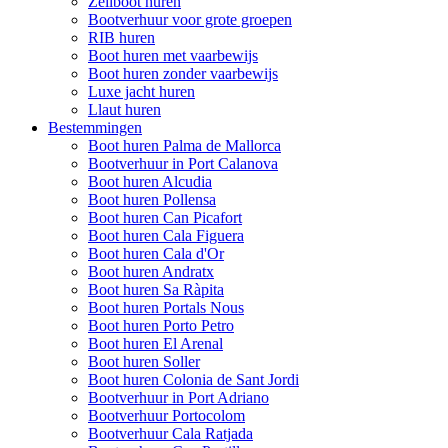
Zeilboot huren
Bootverhuur voor grote groepen
RIB huren
Boot huren met vaarbewijs
Boot huren zonder vaarbewijs
Luxe jacht huren
Llaut huren
Bestemmingen
Boot huren Palma de Mallorca
Bootverhuur in Port Calanova
Boot huren Alcudia
Boot huren Pollensa
Boot huren Can Picafort
Boot huren Cala Figuera
Boot huren Cala d'Or
Boot huren Andratx
Boot huren Sa Ràpita
Boot huren Portals Nous
Boot huren Porto Petro
Boot huren El Arenal
Boot huren Soller
Boot huren Colonia de Sant Jordi
Bootverhuur in Port Adriano
Bootverhuur Portocolom
Bootverhuur Cala Ratjada