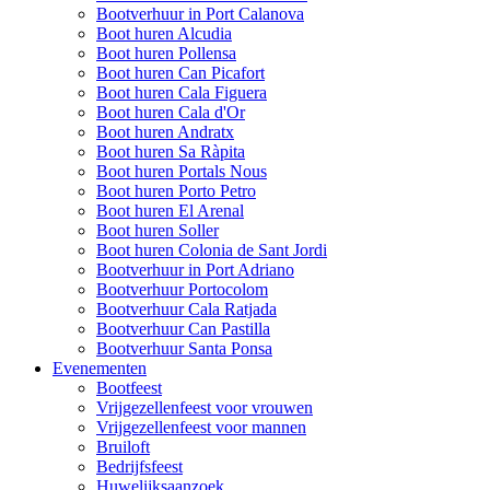
Bootverhuur in Port Calanova
Boot huren Alcudia
Boot huren Pollensa
Boot huren Can Picafort
Boot huren Cala Figuera
Boot huren Cala d'Or
Boot huren Andratx
Boot huren Sa Ràpita
Boot huren Portals Nous
Boot huren Porto Petro
Boot huren El Arenal
Boot huren Soller
Boot huren Colonia de Sant Jordi
Bootverhuur in Port Adriano
Bootverhuur Portocolom
Bootverhuur Cala Ratjada
Bootverhuur Can Pastilla
Bootverhuur Santa Ponsa
Evenementen
Bootfeest
Vrijgezellenfeest voor vrouwen
Vrijgezellenfeest voor mannen
Bruiloft
Bedrijfsfeest
Huwelijksaanzoek