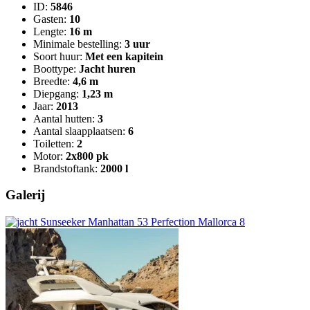
ID:
5846
Gasten:
10
Lengte:
16 m
Minimale bestelling:
3 uur
Soort huur:
Met een kapitein
Boottype:
Jacht huren
Breedte:
4,6 m
Diepgang:
1,23 m
Jaar:
2013
Aantal hutten:
3
Aantal slaapplaatsen:
6
Toiletten:
2
Motor:
2x800 pk
Brandstoftank:
2000 l
Galerij