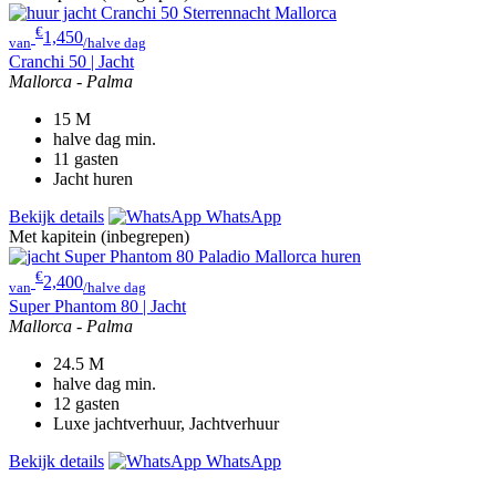
€
1,450
van
/halve dag
Cranchi 50 | Jacht
Mallorca - Palma
15
M
halve dag
min.
11
gasten
Jacht huren
Bekijk details
WhatsApp
Met kapitein (inbegrepen)
€
2,400
van
/halve dag
Super Phantom 80 | Jacht
Mallorca - Palma
24.5
M
halve dag
min.
12
gasten
Luxe jachtverhuur, Jachtverhuur
Bekijk details
WhatsApp