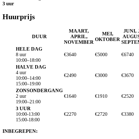
3 uur
Huurprijs
MAART,
JUNI, 
MEI,
DUUR
APRIL,
AUGUS
OKTOBER
NOVEMBER
SEPTE
HELE DAG
8 uur
€3640
€5000
€6740
10:00–18:00
HALVE DAG
4 uur
€2490
€3000
€3670
10:00–14:00
15:00–19:00
ZONSONDERGANG
2 uur
€1640
€1910
€2520
19:00–21:00
3 UUR
10:00-13:00
€2270
€2720
€3380
15:00-18:00
INBEGREPEN: