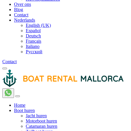
Over ons
Blog
Contact
Nederlands
English (UK)
Español
Deutsch
Français
Italiano
Русский
Contact
Home
Boot huren
Jacht huren
Motorboot huren
Catamaran huren