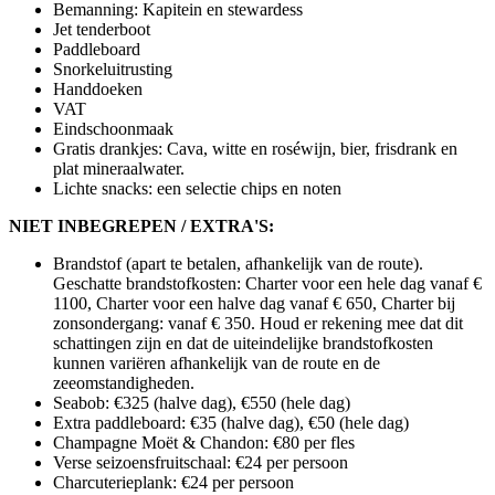
Bemanning: Kapitein en stewardess
Jet tenderboot
Paddleboard
Snorkeluitrusting
Handdoeken
VAT
Eindschoonmaak
Gratis drankjes: Cava, witte en roséwijn, bier, frisdrank en
plat mineraalwater.
Lichte snacks: een selectie chips en noten
NIET INBEGREPEN / EXTRA'S:
Brandstof (apart te betalen, afhankelijk van de route).
Geschatte brandstofkosten: Charter voor een hele dag vanaf €
1100, Charter voor een halve dag vanaf € 650, Charter bij
zonsondergang: vanaf € 350. Houd er rekening mee dat dit
schattingen zijn en dat de uiteindelijke brandstofkosten
kunnen variëren afhankelijk van de route en de
zeeomstandigheden.
Seabob: €325 (halve dag), €550 (hele dag)
Extra paddleboard: €35 (halve dag), €50 (hele dag)
Champagne Moët & Chandon: €80 per fles
Verse seizoensfruitschaal: €24 per persoon
Charcuterieplank: €24 per persoon