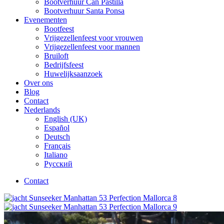
Bootverhuur Can Pastilla
Bootverhuur Santa Ponsa
Evenementen
Bootfeest
Vrijgezellenfeest voor vrouwen
Vrijgezellenfeest voor mannen
Bruiloft
Bedrijfsfeest
Huwelijksaanzoek
Over ons
Blog
Contact
Nederlands
English (UK)
Español
Deutsch
Français
Italiano
Русский
Contact