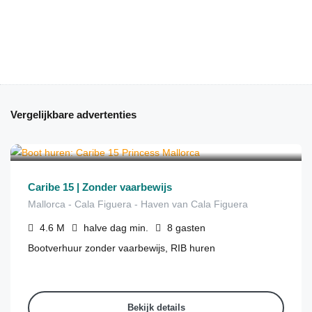
Vergelijkbare advertenties
€
250
van
/halve dag
Caribe 15 | Zonder vaarbewijs
Mallorca - Cala Figuera - Haven van Cala Figuera
4.6
M
halve dag
min.
8
gasten
Bootverhuur zonder vaarbewijs, RIB huren
Bekijk details