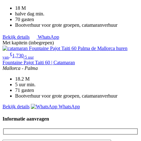
18
M
halve dag
min.
70
gasten
Bootverhuur voor grote groepen, catamaranverhuur
Bekijk details
WhatsApp
Met kapitein (inbegrepen)
€
1,730
van
/5 uur
Fountaine Pajot Taiti 60 | Catamaran
Mallorca - Palma
18.2
M
5 uur
min.
71
gasten
Bootverhuur voor grote groepen, catamaranverhuur
Bekijk details
WhatsApp
Informatie aanvragen