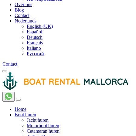
Over ons
Blog
Contact
Nederlands
English (UK)
Español
Deutsch
Français
Italiano
Русский
Contact
Home
Boot huren
Jacht huren
Motorboot huren
Catamaran huren