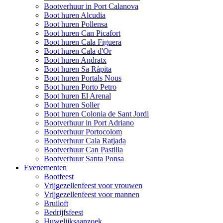
Bootverhuur in Port Calanova
Boot huren Alcudia
Boot huren Pollensa
Boot huren Can Picafort
Boot huren Cala Figuera
Boot huren Cala d'Or
Boot huren Andratx
Boot huren Sa Ràpita
Boot huren Portals Nous
Boot huren Porto Petro
Boot huren El Arenal
Boot huren Soller
Boot huren Colonia de Sant Jordi
Bootverhuur in Port Adriano
Bootverhuur Portocolom
Bootverhuur Cala Ratjada
Bootverhuur Can Pastilla
Bootverhuur Santa Ponsa
Evenementen
Bootfeest
Vrijgezellenfeest voor vrouwen
Vrijgezellenfeest voor mannen
Bruiloft
Bedrijfsfeest
Huwelijksaanzoek