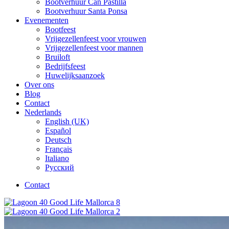
Bootverhuur Can Pastilla
Bootverhuur Santa Ponsa
Evenementen
Bootfeest
Vrijgezellenfeest voor vrouwen
Vrijgezellenfeest voor mannen
Bruiloft
Bedrijfsfeest
Huwelijksaanzoek
Over ons
Blog
Contact
Nederlands
English (UK)
Español
Deutsch
Français
Italiano
Русский
Contact