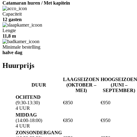
Catamaran huren / Met kapitein
Capaciteit
12 gasten
Lengte
11,8 m
Minimale bestelling
halve dag
Huurprijs
LAAGSEIZOEN
HOOGSEIZOE
DUUR
(OKTOBER –
(JUNI –
MEI)
SEPTEMBER)
OCHTEND
(9:30-13:30)
€850
€950
4 UUR
MIDDAG
(14:00-18:00)
€850
€950
4 UUR
ZONSONDERGANG