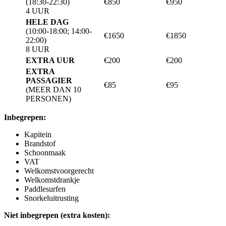
(18:30-22:30)
€850
€950
4 UUR
HELE DAG
(10:00-18:00; 14:00-
€1650
€1850
22:00)
8 UUR
EXTRA UUR
€200
€200
EXTRA
PASSAGIER
€85
€95
(MEER DAN 10
PERSONEN)
Inbegrepen:
Kapitein
Brandstof
Schoonmaak
VAT
Welkomstvoorgerecht
Welkomstdrankje
Paddlesurfen
Snorkeluitrusting
Niet inbegrepen (extra kosten):