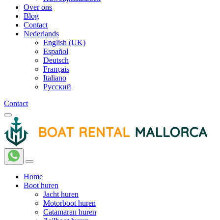
Over ons
Blog
Contact
Nederlands
English (UK)
Español
Deutsch
Français
Italiano
Русский
Contact
Home
Boot huren
Jacht huren
Motorboot huren
Catamaran huren