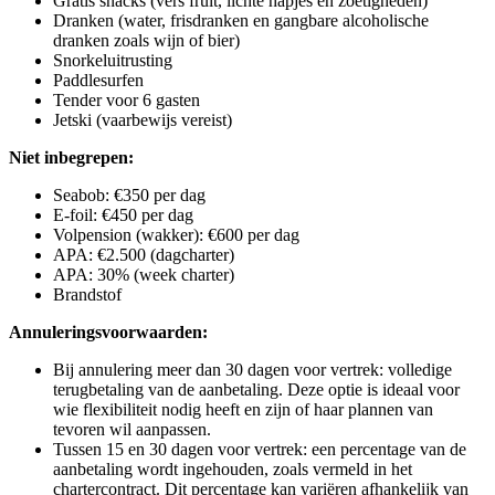
Gratis snacks (vers fruit, lichte hapjes en zoetigheden)
Dranken (water, frisdranken en gangbare alcoholische
dranken zoals wijn of bier)
Snorkeluitrusting
Paddlesurfen
Tender voor 6 gasten
Jetski (vaarbewijs vereist)
Niet inbegrepen:
Seabob: €350 per dag
E-foil: €450 per dag
Volpension (wakker): €600 per dag
APA: €2.500 (dagcharter)
APA: 30% (week charter)
Brandstof
Annuleringsvoorwaarden:
Bij annulering meer dan 30 dagen voor vertrek: volledige
terugbetaling van de aanbetaling. Deze optie is ideaal voor
wie flexibiliteit nodig heeft en zijn of haar plannen van
tevoren wil aanpassen.
Tussen 15 en 30 dagen voor vertrek: een percentage van de
aanbetaling wordt ingehouden, zoals vermeld in het
chartercontract. Dit percentage kan variëren afhankelijk van