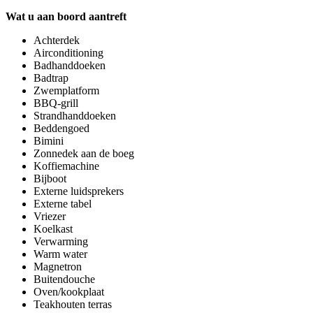
Wat u aan boord aantreft
Achterdek
Airconditioning
Badhanddoeken
Badtrap
Zwemplatform
BBQ-grill
Strandhanddoeken
Beddengoed
Bimini
Zonnedek aan de boeg
Koffiemachine
Bijboot
Externe luidsprekers
Externe tabel
Vriezer
Koelkast
Verwarming
Warm water
Magnetron
Buitendouche
Oven/kookplaat
Teakhouten terras