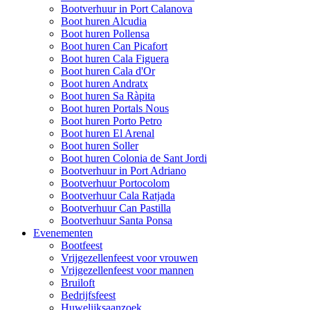
Bootverhuur in Port Calanova
Boot huren Alcudia
Boot huren Pollensa
Boot huren Can Picafort
Boot huren Cala Figuera
Boot huren Cala d'Or
Boot huren Andratx
Boot huren Sa Ràpita
Boot huren Portals Nous
Boot huren Porto Petro
Boot huren El Arenal
Boot huren Soller
Boot huren Colonia de Sant Jordi
Bootverhuur in Port Adriano
Bootverhuur Portocolom
Bootverhuur Cala Ratjada
Bootverhuur Can Pastilla
Bootverhuur Santa Ponsa
Evenementen
Bootfeest
Vrijgezellenfeest voor vrouwen
Vrijgezellenfeest voor mannen
Bruiloft
Bedrijfsfeest
Huwelijksaanzoek