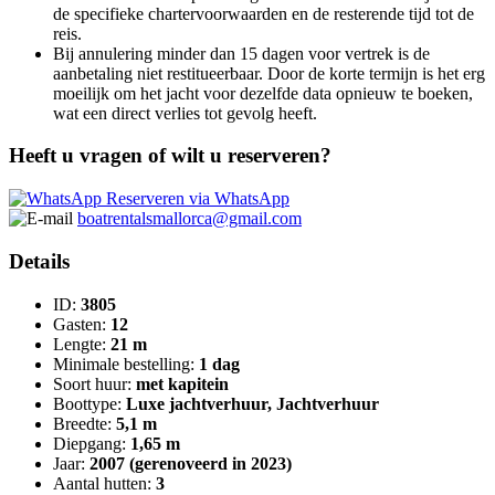
de specifieke chartervoorwaarden en de resterende tijd tot de
reis.
Bij annulering minder dan 15 dagen voor vertrek is de
aanbetaling niet restitueerbaar. Door de korte termijn is het erg
moeilijk om het jacht voor dezelfde data opnieuw te boeken,
wat een direct verlies tot gevolg heeft.
Heeft u vragen of wilt u reserveren?
Reserveren via WhatsApp
boatrentalsmallorca@gmail.com
Details
ID:
3805
Gasten:
12
Lengte:
21 m
Minimale bestelling:
1 dag
Soort huur:
met kapitein
Boottype:
Luxe jachtverhuur, Jachtverhuur
Breedte:
5,1 m
Diepgang:
1,65 m
Jaar:
2007 (gerenoveerd in 2023)
Aantal hutten:
3