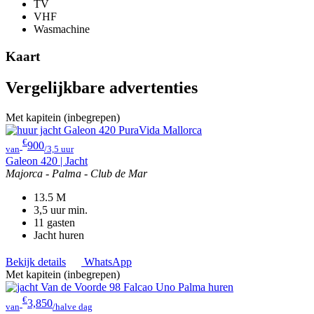
TV
VHF
Wasmachine
Kaart
Vergelijkbare advertenties
Met kapitein (inbegrepen)
€
900
van
/3,5 uur
Galeon 420 | Jacht
Majorca - Palma - Club de Mar
13.5
M
3,5 uur
min.
11
gasten
Jacht huren
Bekijk details
WhatsApp
Met kapitein (inbegrepen)
€
3,850
van
/halve dag