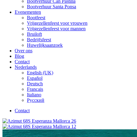
Bootverhuur Can Pastilla
Bootverhuur Santa Ponsa
Evenementen
Bootfeest
Vrijgezellenfeest voor vrouwen
Vrijgezellenfeest voor mannen
Bruiloft
Bedrijfsfeest
Huwelijksaanzoek
Over ons
Blog
Contact
Nederlands
English (UK)
Español
Deutsch
Français
Italiano
Русский
Contact