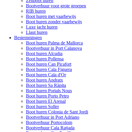
Zeilboot huren
Bootverhuur voor grote groepen
RIB huren
Boot huren met vaarbewijs
Boot huren zonder vaarbewijs
Luxe jacht huren
Llaut huren
Bestemmingen
Boot huren Palma de Mallorca
Bootverhuur in Port Calanova
Boot huren Alcudia
Boot huren Pollensa
Boot huren Can Picafort
Boot huren Cala Figuera
Boot huren Cala d'Or
Boot huren Andratx
Boot huren Sa Ràpita
Boot huren Portals Nous
Boot huren Porto Petro
Boot huren El Arenal
Boot huren Soller
Boot huren Colonia de Sant Jordi
Bootverhuur in Port Adriano
Bootverhuur Portocolom
Bootverhuur Cala Ratjada