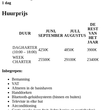
1 dag
Huurprijs
DE
REST
JUNI,
JULI,
DUUR
VAN
SEPTEMBER
AUGUSTUS
HET
JAAR
DAGHARTER
4250€
4850€
3900€
(10:00 – 18:00)
WEEK
25500€
29100€
23400€
CHARTER
Inbegrepen:
Bemanning
VAT
Afmeren in de basishaven
Handdoeken
Bluetooth-geluidssysteem (binnen en buiten)
Televisie in elke hut
Airconditioning