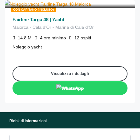
CON CAPITANO (INCLUSO)
Fairline Targa 48 | Yacht
Maiorca - Cala d'Or - Marina di Cala d'Or
14.8
M
4 ore
minimo
12
ospiti
Noleggio yacht
Visualizza i dettagli
WhatsApp
Richiedi informazioni