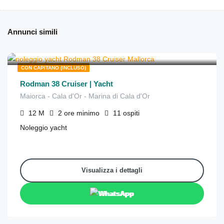
Annunci simili
€
490
da
/2 ore
CON CAPITANO (INCLUSO)
Rodman 38 Cruiser | Yacht
Maiorca - Cala d'Or - Marina di Cala d'Or
12
M
2 ore
minimo
11
ospiti
Noleggio yacht
Visualizza i dettagli
WhatsApp
€
1,250
da
/4 ore