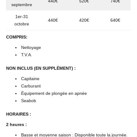
440€
520€
740€
septembre
1er-31
440€
420€
640€
octobre
COMPRIS:
Nettoyage
T.V.A.
NON INCLUS (EN SUPPLÉMENT) :
Capitaine
Carburant
Équipement de plongée en apnée
Seabob
HORAIRES :
2 heures :
Basse et moyenne saison : Disponible toute la journée.