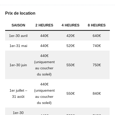
Prix de location
SAISON
2 HEURES
4 HEURES
8 HEURES
1er-30 avril
440€
420€
640€
1er-31 mai
440€
520€
740€
440€
(uniquement
1er-30 juin
550€
750€
au coucher
du soleil)
440€
1er juillet –
(uniquement
550€
840€
31 août
au coucher
du soleil)
1er-30