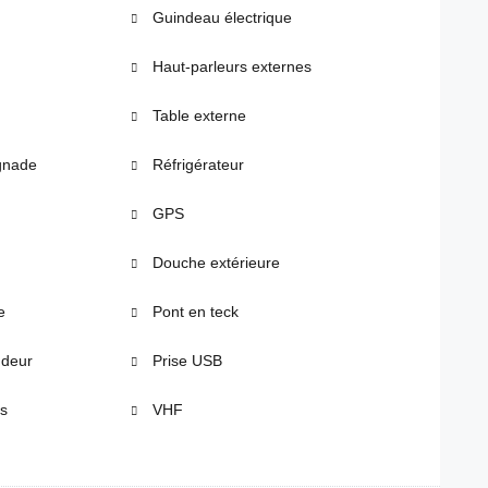
Guindeau électrique
Haut-parleurs externes
Table externe
gnade
Réfrigérateur
GPS
Douche extérieure
e
Pont en teck
ndeur
Prise USB
es
VHF