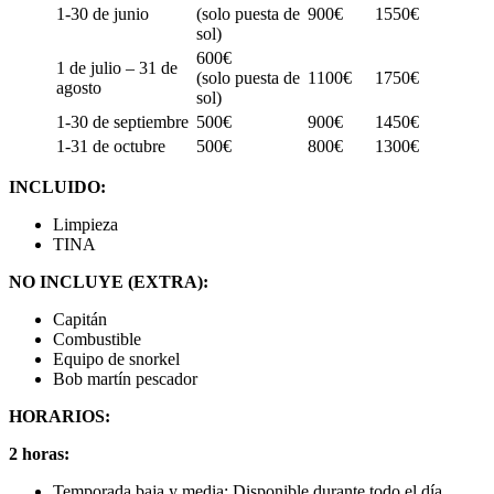
1-30 de junio
(solo puesta de
900€
1550€
sol)
600€
1 de julio – 31 de
(solo puesta de
1100€
1750€
agosto
sol)
1-30 de septiembre
500€
900€
1450€
1-31 de octubre
500€
800€
1300€
INCLUIDO:
Limpieza
TINA
NO INCLUYE (EXTRA):
Capitán
Combustible
Equipo de snorkel
Bob martín pescador
HORARIOS:
2 horas:
Temporada baja y media: Disponible durante todo el día.