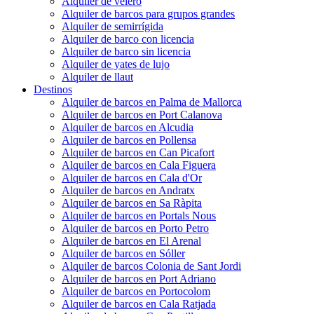
Alquiler de velero
Alquiler de barcos para grupos grandes
Alquiler de semirrígida
Alquiler de barco con licencia
Alquiler de barco sin licencia
Alquiler de yates de lujo
Alquiler de llaut
Destinos
Alquiler de barcos en Palma de Mallorca
Alquiler de barcos en Port Calanova
Alquiler de barcos en Alcudia
Alquiler de barcos en Pollensa
Alquiler de barcos en Can Picafort
Alquiler de barcos en Cala Figuera
Alquiler de barcos en Cala d'Or
Alquiler de barcos en Andratx
Alquiler de barcos en Sa Ràpita
Alquiler de barcos en Portals Nous
Alquiler de barcos en Porto Petro
Alquiler de barcos en El Arenal
Alquiler de barcos en Sóller
Alquiler de barcos Colonia de Sant Jordi
Alquiler de barcos en Port Adriano
Alquiler de barcos en Portocolom
Alquiler de barcos en Cala Ratjada