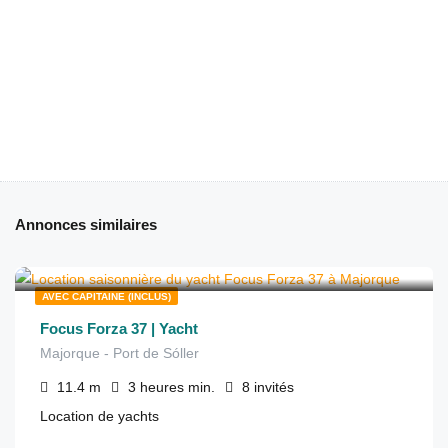
Annonces similaires
€
1,340
depuis
/3 heures
AVEC CAPITAINE (INCLUS)
Focus Forza 37 | Yacht
Majorque - Port de Sóller
11.4
m
3 heures
min.
8
invités
Location de yachts