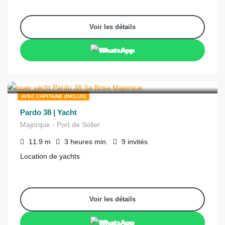
Voir les détails
WhatsApp
€
1,260
depuis
/3 heures
AVEC CAPITAINE (INCLUS)
Pardo 38 | Yacht
Majorque - Port de Sóller
11.9
m
3 heures
min.
9
invités
Location de yachts
Voir les détails
WhatsApp