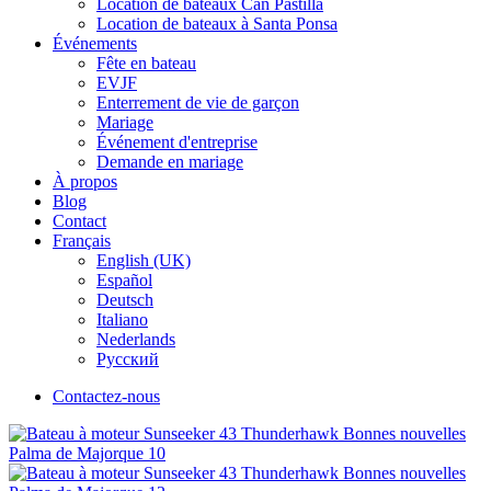
Location de bateaux Can Pastilla
Location de bateaux à Santa Ponsa
Événements
Fête en bateau
EVJF
Enterrement de vie de garçon
Mariage
Événement d'entreprise
Demande en mariage
À propos
Blog
Contact
Français
English (UK)
Español
Deutsch
Italiano
Nederlands
Русский
Contactez-nous