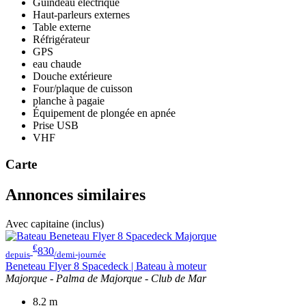
Guindeau électrique
Haut-parleurs externes
Table externe
Réfrigérateur
GPS
eau chaude
Douche extérieure
Four/plaque de cuisson
planche à pagaie
Équipement de plongée en apnée
Prise USB
VHF
Carte
Annonces similaires
Avec capitaine (inclus)
€
830
depuis
/demi-journée
Beneteau Flyer 8 Spacedeck | Bateau à moteur
Majorque - Palma de Majorque - Club de Mar
8.2
m