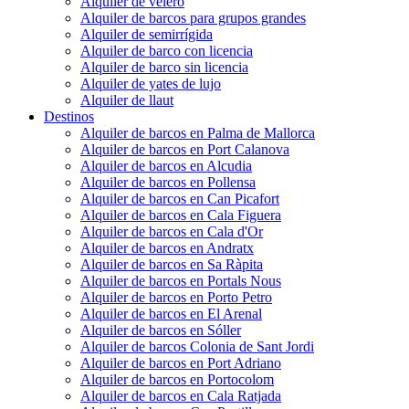
Alquiler de velero
Alquiler de barcos para grupos grandes
Alquiler de semirrígida
Alquiler de barco con licencia
Alquiler de barco sin licencia
Alquiler de yates de lujo
Alquiler de llaut
Destinos
Alquiler de barcos en Palma de Mallorca
Alquiler de barcos en Port Calanova
Alquiler de barcos en Alcudia
Alquiler de barcos en Pollensa
Alquiler de barcos en Can Picafort
Alquiler de barcos en Cala Figuera
Alquiler de barcos en Cala d'Or
Alquiler de barcos en Andratx
Alquiler de barcos en Sa Ràpita
Alquiler de barcos en Portals Nous
Alquiler de barcos en Porto Petro
Alquiler de barcos en El Arenal
Alquiler de barcos en Sóller
Alquiler de barcos Colonia de Sant Jordi
Alquiler de barcos en Port Adriano
Alquiler de barcos en Portocolom
Alquiler de barcos en Cala Ratjada