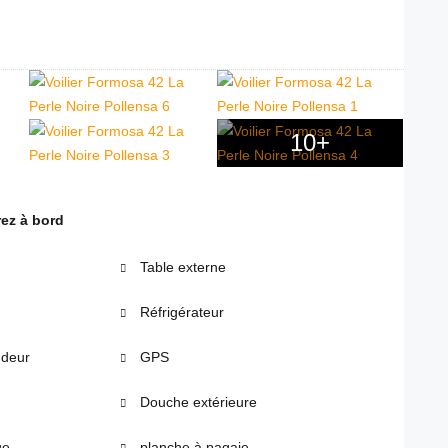
10+
ez à bord
Table externe
Réfrigérateur
ndeur
GPS
Douche extérieure
ue
planche à pagaie