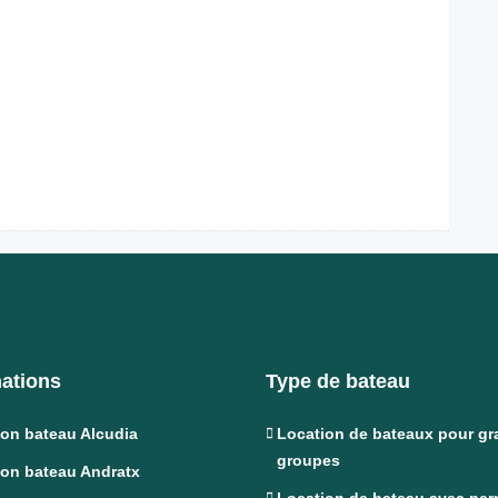
nations
Type de bateau
ion bateau Alcudia
Location de bateaux pour g
groupes
ion bateau Andratx
Location de bateau avec per