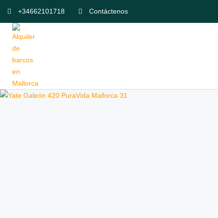
+34662101718
Contáctenos