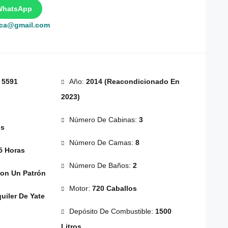
WhatsApp
rca@gmail.com
:
5591
Año:
2014 (reacondicionado En
2023)
Número De Cabinas:
3
os
Número De Camas:
8
5 Horas
Número De Baños:
2
on Un Patrón
Motor:
720 Caballos
uiler De Yate
Depósito De Combustible:
1500
s
Litros