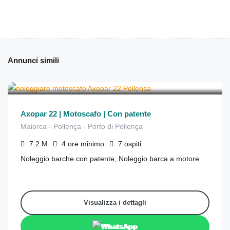
Annunci simili
€
372
da
/4 ore
Axopar 22 | Motoscafo | Con patente
Maiorca - Pollença - Porto di Pollença
7.2
M
4 ore
minimo
7
ospiti
Noleggio barche con patente, Noleggio barca a motore
Visualizza i dettagli
WhatsApp