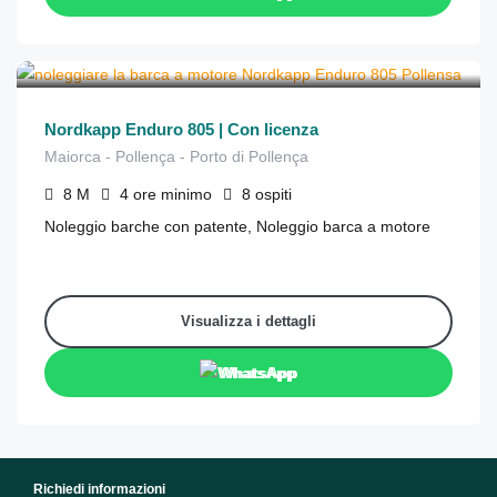
€
646
da
/4 ore
Nordkapp Enduro 805 | Con licenza
Maiorca - Pollença - Porto di Pollença
8
M
4 ore
minimo
8
ospiti
Noleggio barche con patente, Noleggio barca a motore
Visualizza i dettagli
WhatsApp
Richiedi informazioni