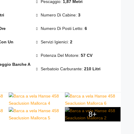
Pescaggio:
1,87 Metri
ri
Numero Di Cabine:
3
Ore
Numero Di Posti Letto:
6
Con Un
Servizi Igienici:
2
Potenza Del Motore:
57 CV
eggio Barche A
Serbatoio Carburante:
210 Litri
8+