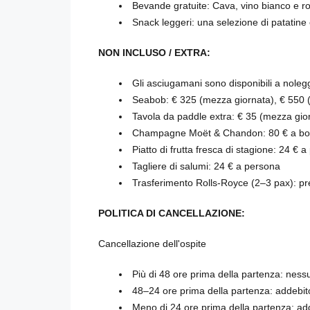
Bevande gratuite: Cava, vino bianco e rosa
Snack leggeri: una selezione di patatine 
NON INCLUSO / EXTRA:
Gli asciugamani sono disponibili a nolegg
Seabob: € 325 (mezza giornata), € 550 (
Tavola da paddle extra: € 35 (mezza gior
Champagne Moët & Chandon: 80 € a bott
Piatto di frutta fresca di stagione: 24 € 
Tagliere di salumi: 24 € a persona
Trasferimento Rolls-Royce (2–3 pax): pr
POLITICA DI CANCELLAZIONE:
Cancellazione dell'ospite
Più di 48 ore prima della partenza: ness
48–24 ore prima della partenza: addebi
Meno di 24 ore prima della partenza: a