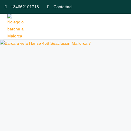
+34662101718
Contattaci