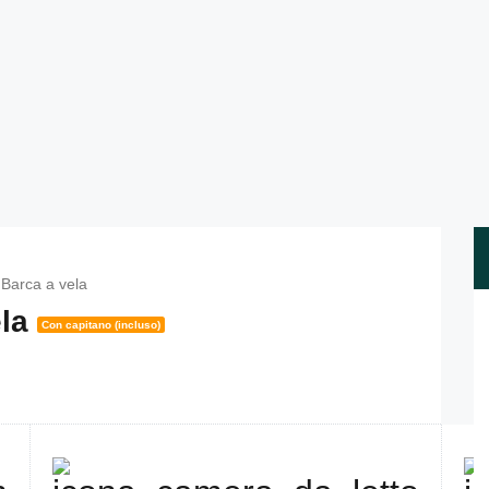
Barca a vela
ela
Con capitano (incluso)