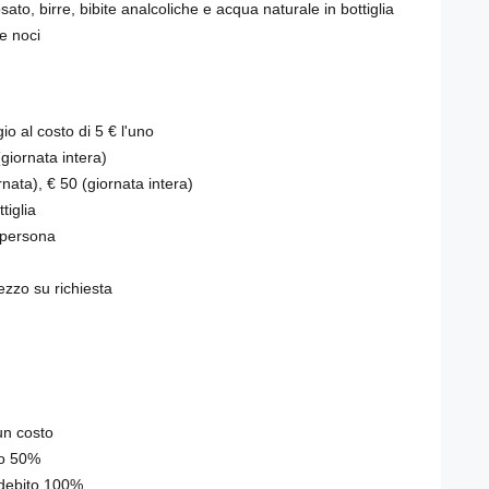
to, birre, bibite analcoliche e acqua naturale in bottiglia
e noci
io al costo di 5 € l'uno
giornata intera)
nata), € 50 (giornata intera)
iglia
a persona
ezzo su richiesta
un costo
to 50%
ddebito 100%