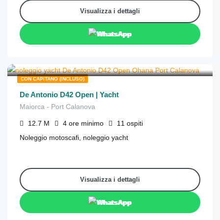
Visualizza i dettagli
WhatsApp
€
1,675
da
/4 ore
CON CAPITANO (INCLUSO)
De Antonio D42 Open | Yacht
Maiorca - Port Calanova
12.7
M
4 ore
minimo
11
ospiti
Noleggio motoscafi, noleggio yacht
Visualizza i dettagli
WhatsApp