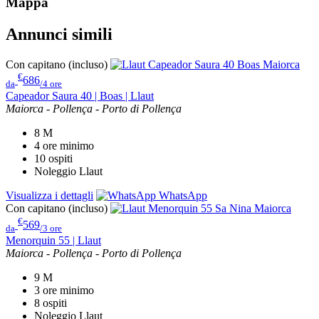
Mappa
Annunci simili
Con capitano (incluso)
€
686
da
/4 ore
Capeador Saura 40 | Boas | Llaut
Maiorca - Pollença - Porto di Pollença
8
M
4 ore
minimo
10
ospiti
Noleggio Llaut
Visualizza i dettagli
WhatsApp
Con capitano (incluso)
€
569
da
/3 ore
Menorquin 55 | Llaut
Maiorca - Pollença - Porto di Pollença
9
M
3 ore
minimo
8
ospiti
Noleggio Llaut