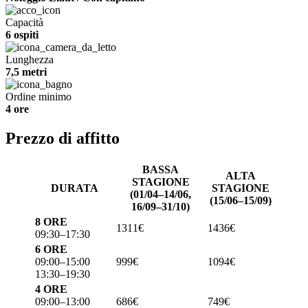
Capacità
6 ospiti
Lunghezza
7,5 metri
Ordine minimo
4 ore
Prezzo di affitto
BASSA
ALTA
STAGIONE
DURATA
STAGIONE
(01/04–14/06,
(15/06–15/09)
16/09–31/10)
8 ORE
1311€
1436€
09:30–17:30
6 ORE
09:00–15:00
999€
1094€
13:30–19:30
4 ORE
09:00–13:00
686€
749€