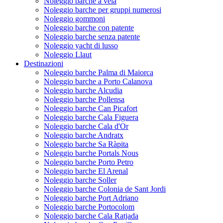
Noleggio barche a vela
Noleggio barche per gruppi numerosi
Noleggio gommoni
Noleggio barche con patente
Noleggio barche senza patente
Noleggio yacht di lusso
Noleggio Llaut
Destinazioni
Noleggio barche Palma di Maiorca
Noleggio barche a Porto Calanova
Noleggio barche Alcudia
Noleggio barche Pollensa
Noleggio barche Can Picafort
Noleggio barche Cala Figuera
Noleggio barche Cala d'Or
Noleggio barche Andratx
Noleggio barche Sa Ràpita
Noleggio barche Portals Nous
Noleggio barche Porto Petro
Noleggio barche El Arenal
Noleggio barche Soller
Noleggio barche Colonia de Sant Jordi
Noleggio barche Port Adriano
Noleggio barche Portocolom
Noleggio barche Cala Ratjada