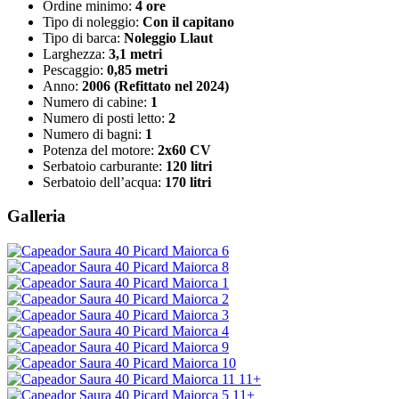
Ordine minimo:
4 ore
Tipo di noleggio:
Con il capitano
Tipo di barca:
Noleggio Llaut
Larghezza:
3,1 metri
Pescaggio:
0,85 metri
Anno:
2006 (Refittato nel 2024)
Numero di cabine:
1
Numero di posti letto:
2
Numero di bagni:
1
Potenza del motore:
2x60 CV
Serbatoio carburante:
120 litri
Serbatoio dell’acqua:
170 litri
Galleria
11+
11+