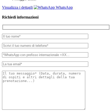
Visualizza i dettagli
WhatsApp
Richiedi informazioni