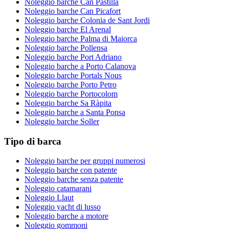
Noleggio barche Can Pastilla
Noleggio barche Can Picafort
Noleggio barche Colonia de Sant Jordi
Noleggio barche El Arenal
Noleggio barche Palma di Maiorca
Noleggio barche Pollensa
Noleggio barche Port Adriano
Noleggio barche a Porto Calanova
Noleggio barche Portals Nous
Noleggio barche Porto Petro
Noleggio barche Portocolom
Noleggio barche Sa Ràpita
Noleggio barche a Santa Ponsa
Noleggio barche Soller
Tipo di barca
Noleggio barche per gruppi numerosi
Noleggio barche con patente
Noleggio barche senza patente
Noleggio catamarani
Noleggio Llaut
Noleggio yacht di lusso
Noleggio barche a motore
Noleggio gommoni