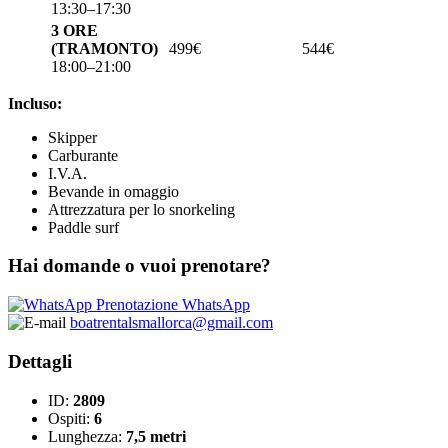
13:30–17:30
3 ORE
(TRAMONTO)
499€
544€
18:00–21:00
Incluso:
Skipper
Carburante
I.V.A.
Bevande in omaggio
Attrezzatura per lo snorkeling
Paddle surf
Hai domande o vuoi prenotare?
Prenotazione WhatsApp
boatrentalsmallorca@gmail.com
Dettagli
ID:
2809
Ospiti:
6
Lunghezza:
7,5 metri