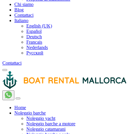
Chi siamo
Blog
Contattaci
Italiano
English (UK)
Español
Deutsch
Français
Nederlands
Русский
Contattaci
Home
Noleggio barche
Noleggio yacht
Noleggio barche a motore
Noleggio catamarani