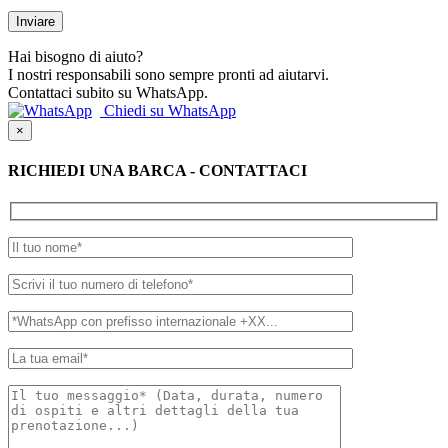
Hai bisogno di aiuto?
I nostri responsabili sono sempre pronti ad aiutarvi.
Contattaci subito su WhatsApp.
Chiedi su WhatsApp
×
RICHIEDI UNA BARCA - CONTATTACI