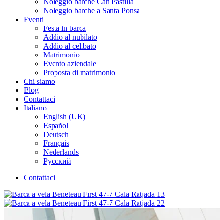
Noleggio barche Can Pastilla
Noleggio barche a Santa Ponsa
Eventi
Festa in barca
Addio al nubilato
Addio al celibato
Matrimonio
Evento aziendale
Proposta di matrimonio
Chi siamo
Blog
Contattaci
Italiano
English (UK)
Español
Deutsch
Français
Nederlands
Русский
Contattaci