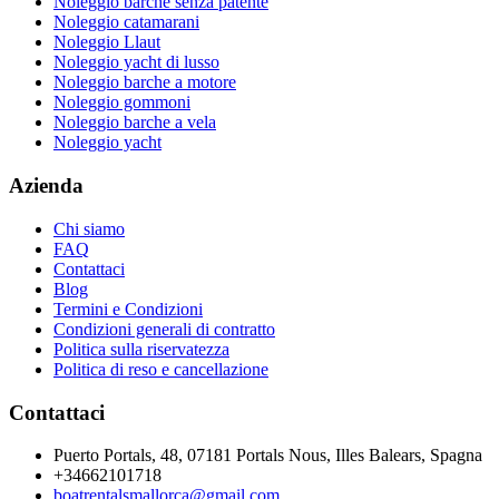
Noleggio barche senza patente
Noleggio catamarani
Noleggio Llaut
Noleggio yacht di lusso
Noleggio barche a motore
Noleggio gommoni
Noleggio barche a vela
Noleggio yacht
Azienda
Chi siamo
FAQ
Contattaci
Blog
Termini e Condizioni
Condizioni generali di contratto
Politica sulla riservatezza
Politica di reso e cancellazione
Contattaci
Puerto Portals, 48, 07181 Portals Nous, Illes Balears, Spagna
+34662101718
boatrentalsmallorca@gmail.com