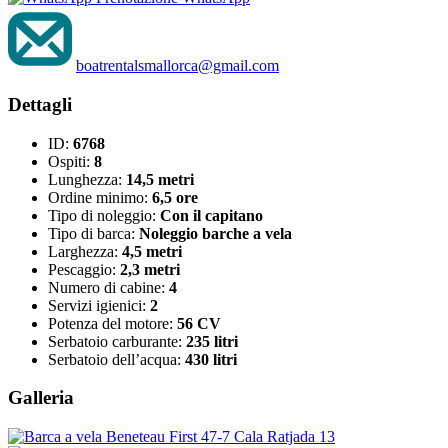
boatrentalsmallorca@gmail.com
Dettagli
ID:
6768
Ospiti:
8
Lunghezza:
14,5 metri
Ordine minimo:
6,5 ore
Tipo di noleggio:
Con il capitano
Tipo di barca:
Noleggio barche a vela
Larghezza:
4,5 metri
Pescaggio:
2,3 metri
Numero di cabine:
4
Servizi igienici:
2
Potenza del motore:
56 CV
Serbatoio carburante:
235 litri
Serbatoio dell’acqua:
430 litri
Galleria