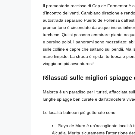
Il promontorio roccioso di Cap de Formentor è co
d'incontro dei venti. Cambiano direzione e rendono
autostrada separano Puerto de Pollensa dall'estre
promontorio è circondato da acque incredibilmente
turchese. Qui si possono ammirare piante acquati
e persino polpi. I panorami sono mozzafiato: abi
sulle colline e capre che saltano sui pendii. Ma l
mare limpido. La strada è ripida, tortuosa e piena
viaggiatori più avventurosi!
Rilassati sulle migliori spiagge 
Maiorca è un paradiso per i turisti, affacciata su
lunghe spiagge ben curate e dall'atmosfera vivace
Le località balneari più gettonate sono:
Playa de Muro è un'accogliente località tur
Alcudia. Merita sicuramente l'attenzione deg