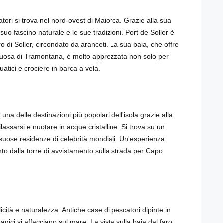
atori si trova nel nord-ovest di Maiorca. Grazie alla sua
l suo fascino naturale e le sue tradizioni. Port de Soller è
o di Soller, circondato da aranceti. La sua baia, che offre
ontuosa di Tramontana, è molto apprezzata non solo per
atici e crociere in barca a vela.
na delle destinazioni più popolari dell'isola grazie alla
lassarsi e nuotare in acque cristalline. Si trova su un
ussuose residenze di celebrità mondiali. Un'esperienza
to dalla torre di avvistamento sulla strada per Capo
cità e naturalezza. Antiche case di pescatori dipinte in
agici si affacciano sul mare. La vista sulla baia dal faro