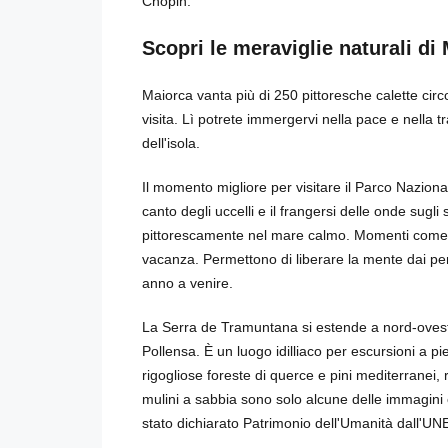
Chopin.
Scopri le meraviglie naturali di
Maiorca vanta più di 250 pittoresche calette cir
visita. Lì potrete immergervi nella pace e nella t
dell'isola.
Il momento migliore per visitare il Parco Nazional
canto degli uccelli e il frangersi delle onde sugli 
pittorescamente nel mare calmo. Momenti come qu
vacanza. Permettono di liberare la mente dai pens
anno a venire.
La Serra de Tramuntana si estende a nord-ovest d
Pollensa. È un luogo idilliaco per escursioni a pi
rigogliose foreste di querce e pini mediterranei,
mulini a sabbia sono solo alcune delle immagini
stato dichiarato Patrimonio dell'Umanità dall'U