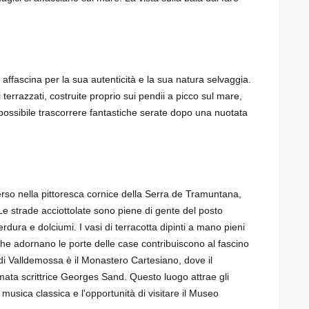
e, affascina per la sua autenticità e la sua natura selvaggia.
i terrazzati, costruite proprio sui pendii a picco sul mare,
 possibile trascorrere fantastiche serate dopo una nuotata
merso nella pittoresca cornice della Serra de Tramuntana,
 Le strade acciottolate sono piene di gente del posto
rdura e dolciumi. I vasi di terracotta dipinti a mano pieni
e che adornano le porte delle case contribuiscono al fascino
 di Valldemossa è il Monastero Cartesiano, dove il
ata scrittrice Georges Sand. Questo luogo attrae gli
 musica classica e l'opportunità di visitare il Museo