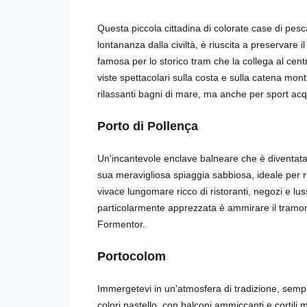
Questa piccola cittadina di colorate case di pesc
lontananza dalla civiltà, è riuscita a preservare i
famosa per lo storico tram che la collega al centr
viste spettacolari sulla costa e sulla catena m
rilassanti bagni di mare, ma anche per sport acqu
Porto di Pollença
Un'incantevole enclave balneare che è diventata u
sua meravigliosa spiaggia sabbiosa, ideale per ri
vivace lungomare ricco di ristoranti, negozi e l
particolarmente apprezzata è ammirare il tramon
Formentor.
Portocolom
Immergetevi in un'atmosfera di tradizione, sempli
colori pastello, con balconi ammiccanti e cortili m