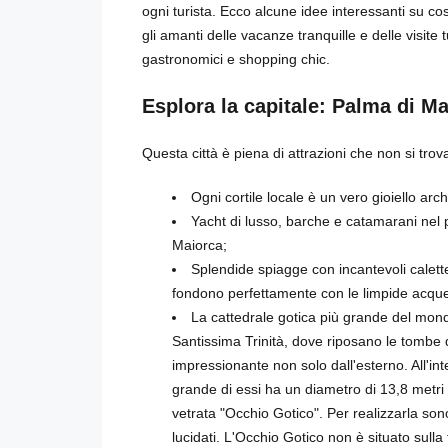
ogni turista. Ecco alcune idee interessanti su co
gli amanti delle vacanze tranquille e delle visite 
gastronomici e shopping chic.
Esplora la capitale: Palma di M
Questa città è piena di attrazioni che non si tro
Ogni cortile locale è un vero gioiello arch
Yacht di lusso, barche e catamarani nel po
Maiorca;
Splendide spiagge con incantevoli calette
fondono perfettamente con le limpide acque 
La cattedrale gotica più grande del mond
Santissima Trinità, dove riposano le tombe 
impressionante non solo dall'esterno. All'inte
grande di essi ha un diametro di 13,8 metri
vetrata "Occhio Gotico". Per realizzarla sono
lucidati. L'Occhio Gotico non è situato sulla