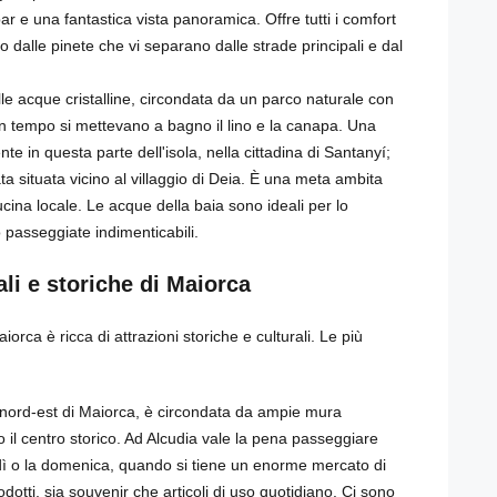
bar e una fantastica vista panoramica. Offre tutti i comfort
o dalle pinete che vi separano dalle strade principali e dal
e acque cristalline, circondata da un parco naturale con
 un tempo si mettevano a bagno il lino e la canapa. Una
te in questa parte dell'isola, nella cittadina di Santanyí;
a situata vicino al villaggio di Deia. È una meta ambita
cucina locale. Le acque della baia sono ideali per lo
 passeggiate indimenticabili.
ali e storiche di Maiorca
iorca è ricca di attrazioni storiche e culturali. Le più
el nord-est di Maiorca, è circondata da ampie mura
 il centro storico. Ad Alcudia vale la pena passeggiare
edì o la domenica, quando si tiene un enorme mercato di
odotti, sia souvenir che articoli di uso quotidiano. Ci sono