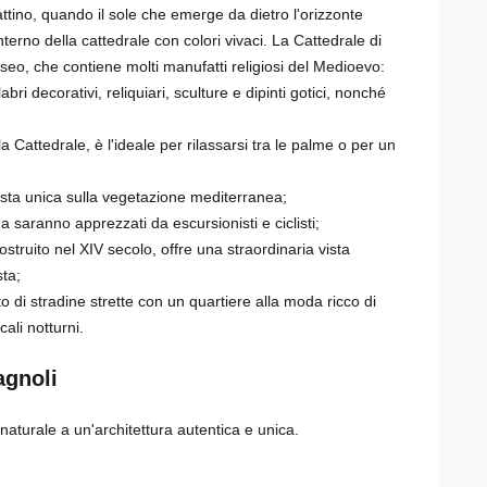
ttino, quando il sole che emerge da dietro l'orizzonte
nterno della cattedrale con colori vivaci. La Cattedrale di
seo, che contiene molti manufatti religiosi del Medioevo:
ri decorativi, reliquiari, sculture e dipinti gotici, nonché
la Cattedrale, è l'ideale per rilassarsi tra le palme o per un
vista unica sulla vegetazione mediterranea;
a saranno apprezzati da escursionisti e ciclisti;
costruito nel XIV secolo, offre una straordinaria vista
ta;
to di stradine strette con un quartiere alla moda ricco di
cali notturni.
agnoli
 naturale a un'architettura autentica e unica.