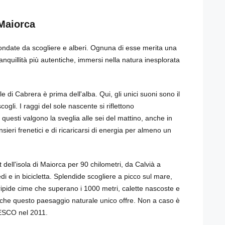
 Maiorca
condate da scogliere e alberi. Ognuna di esse merita una
ranquillità più autentiche, immersi nella natura inesplorata
e di Cabrera è prima dell'alba. Qui, gli unici suoni sono il
scogli. I raggi del sole nascente si riflettono
esti valgono la sveglia alle sei del mattino, anche in
ieri frenetici e di ricaricarsi di energia per almeno un
ell'isola di Maiorca per 90 chilometri, da Calvià a
edi e in bicicletta. Splendide scogliere a picco sul mare,
 ripide cime che superano i 1000 metri, calette nascoste e
 che questo paesaggio naturale unico offre. Non a caso è
NESCO nel 2011.