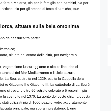
sa fare a Maiorca, sia per le famiglie con bambini, sia per
turistiche, sia per gli amanti di feste dinamiche, tour
aiorca, situata sulla baia omonima
vano da nessun'altra parte:
itettonico;
rto, situato nel centro della città, per navigare a
, vegetazione lussureggiante e alte colline, che si
turchesi del Mar Mediterraneo e il cielo azzurro;
o, La Seu, costruita nel 1229, ospita la Cappella della
dei re Giacomo II e Giacomo III. La cattedrale di La Seu è
rno si trovano oltre 60 vetrate colorate e 5 rosoni. Il più
 e fu costruito nel 1370. La gente del posto chiama questa
 stati utilizzati più di 1000 pezzi di vetro accuratamente
 facciata principale, ma sopra il presbiterio. È uno