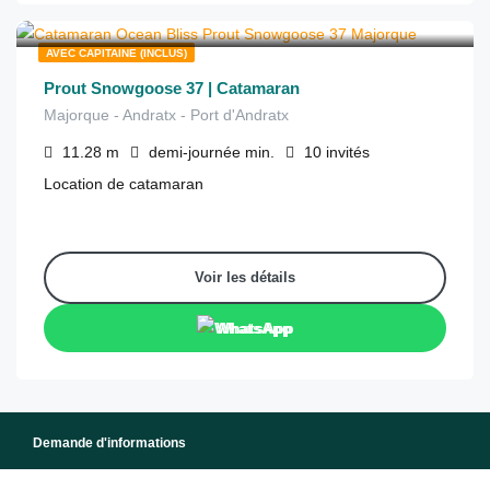
€
650
depuis
/demi-journée
AVEC CAPITAINE (INCLUS)
Prout Snowgoose 37 | Catamaran
Majorque - Andratx - Port d'Andratx
11.28
m
demi-journée
min.
10
invités
Location de catamaran
Voir les détails
WhatsApp
Demande d'informations