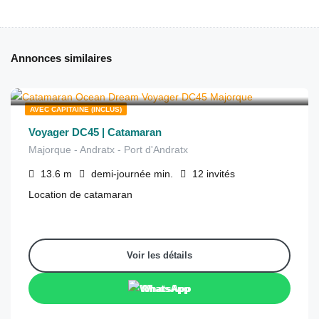
Annonces similaires
€
1,115
depuis
/demi-journée
AVEC CAPITAINE (INCLUS)
Voyager DC45 | Catamaran
Majorque - Andratx - Port d'Andratx
13.6
m
demi-journée
min.
12
invités
Location de catamaran
Voir les détails
WhatsApp