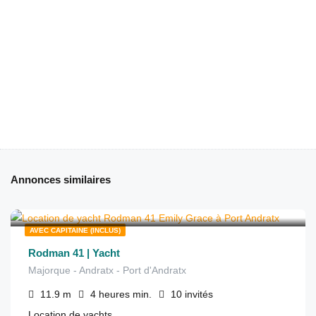
Annonces similaires
€
1,015
depuis
/4 heures
AVEC CAPITAINE (INCLUS)
Rodman 41 | Yacht
Majorque - Andratx - Port d'Andratx
11.9
m
4 heures
min.
10
invités
Location de yachts