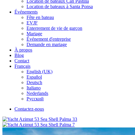
Location de bateaux Can Pastilla
Location de bateaux à Santa Ponsa
Événements
Fête en bateau
EVJF
Enterrement de vie de garçon
Mariage
Événement d'entreprise
Demande en mariage
À propos
Blog
Contact
Français
English (UK)
Español
Deutsch
Italiano
Nederlands
Русский
Contactez-nous