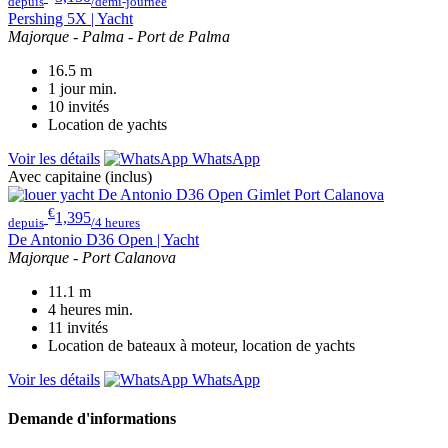
depuis
/demi-journée
Pershing 5X | Yacht
Majorque - Palma - Port de Palma
16.5
m
1 jour
min.
10
invités
Location de yachts
Voir les détails
WhatsApp
Avec capitaine (inclus)
€
1,395
depuis
/4 heures
De Antonio D36 Open | Yacht
Majorque - Port Calanova
11.1
m
4 heures
min.
11
invités
Location de bateaux à moteur, location de yachts
Voir les détails
WhatsApp
Demande d'informations