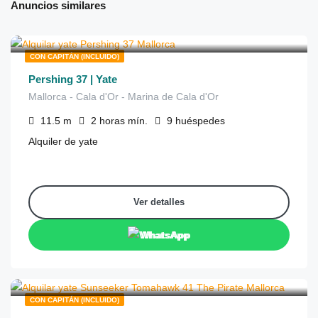
Anuncios similares
€
530
de
/2 horas
CON CAPITÁN (INCLUIDO)
Pershing 37 | Yate
Mallorca - Cala d'Or - Marina de Cala d'Or
11.5
m
2 horas
mín.
9
huéspedes
Alquiler de yate
Ver detalles
WhatsApp
€
590
de
/medio día
CON CAPITÁN (INCLUIDO)