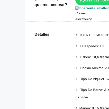
Reservas por 
quieres reservar?
boatrentalsmallo
Detalles
IDENTIFICACIÓN
Huéspedes:
10
Eslora:
10,4 Metr
Pedido Mínimo:
3 
Tipo De Alquiler:
C
Tipo De Barco:
Alq
Lancha
Manga:
3,15 Metr