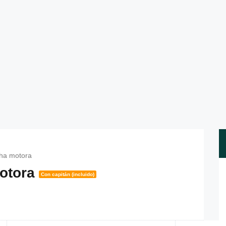
cha motora
motora
Con capitán (incluido)