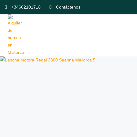
+34662101718
Contáctenos