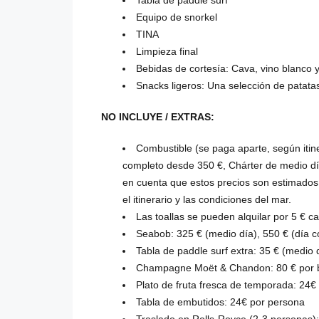
Tabla de paddle surf
Equipo de snorkel
TINA
Limpieza final
Bebidas de cortesía: Cava, vino blanco 
Snacks ligeros: Una selección de patatas 
NO INCLUYE / EXTRAS:
Combustible (se paga aparte, según itin
completo desde 350 €, Chárter de medio dí
en cuenta que estos precios son estimados 
el itinerario y las condiciones del mar.
Las toallas se pueden alquilar por 5 € c
Seabob: 325 € (medio día), 550 € (día 
Tabla de paddle surf extra: 35 € (medio 
Champagne Moët & Chandon: 80 € por b
Plato de fruta fresca de temporada: 24€
Tabla de embutidos: 24€ por persona