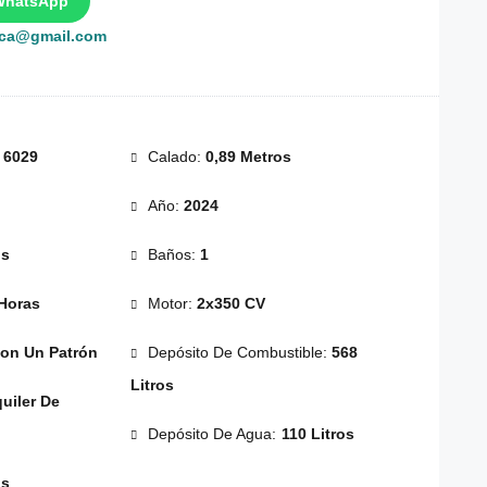
WhatsApp
rca@gmail.com
:
6029
Calado:
0,89 Metros
Año:
2024
os
Baños:
1
Horas
Motor:
2x350 CV
on Un Patrón
Depósito De Combustible:
568
Litros
uiler De
Depósito De Agua:
110 Litros
os