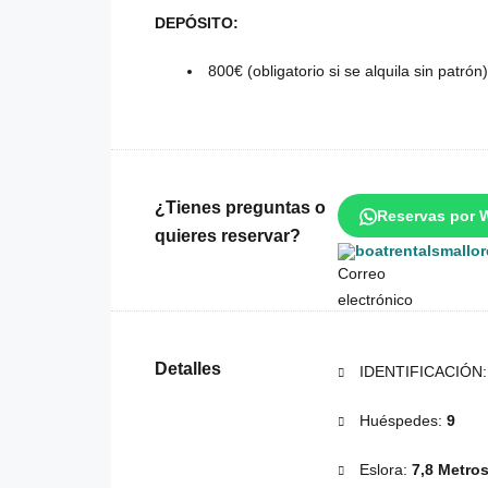
DEPÓSITO:
800€ (obligatorio si se alquila sin patrón)
¿Tienes preguntas o
Reservas por 
quieres reservar?
boatrentalsmallo
Detalles
IDENTIFICACIÓN
Huéspedes:
9
Eslora:
7,8 Metro