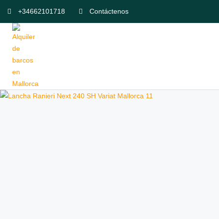
+34662101718
Contáctenos